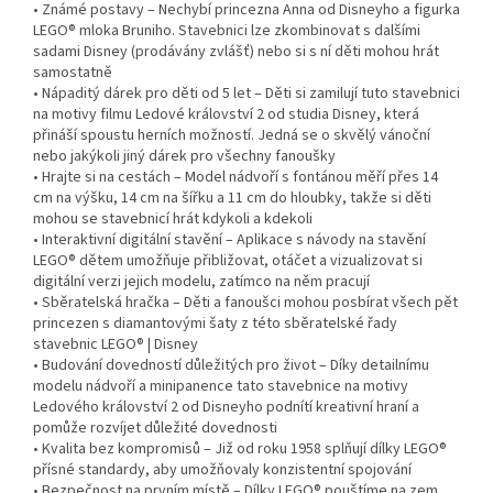
• Známé postavy – Nechybí princezna Anna od Disneyho a figurka
LEGO® mloka Bruniho. Stavebnici lze zkombinovat s dalšími
sadami Disney (prodávány zvlášť) nebo si s ní děti mohou hrát
samostatně
• Nápaditý dárek pro děti od 5 let – Děti si zamilují tuto stavebnici
na motivy filmu Ledové království 2 od studia Disney, která
přináší spoustu herních možností. Jedná se o skvělý vánoční
nebo jakýkoli jiný dárek pro všechny fanoušky
• Hrajte si na cestách – Model nádvoří s fontánou měří přes 14
cm na výšku, 14 cm na šířku a 11 cm do hloubky, takže si děti
mohou se stavebnicí hrát kdykoli a kdekoli
• Interaktivní digitální stavění – Aplikace s návody na stavění
LEGO® dětem umožňuje přibližovat, otáčet a vizualizovat si
digitální verzi jejich modelu, zatímco na něm pracují
• Sběratelská hračka – Děti a fanoušci mohou posbírat všech pět
princezen s diamantovými šaty z této sběratelské řady
stavebnic LEGO® | Disney
• Budování dovedností důležitých pro život – Díky detailnímu
modelu nádvoří a minipanence tato stavebnice na motivy
Ledového království 2 od Disneyho podnítí kreativní hraní a
pomůže rozvíjet důležité dovednosti
• Kvalita bez kompromisů – Již od roku 1958 splňují dílky LEGO®
přísné standardy, aby umožňovaly konzistentní spojování
• Bezpečnost na prvním místě – Dílky LEGO® pouštíme na zem,