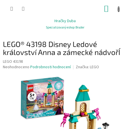
Přejít
NÁKUP
na
obsah
KOŠÍK
Hračky Duba
Specializovaný eshop Bruder
LEGO® 43198 Disney Ledové
království Anna a zámecké nádvořÍ
LEGO 43198
Průměrné
Neohodnoceno
Podrobnosti hodnocení
Značka:
LEGO
hodnocení
produktu
je
0,0
z
5
hvězdiček.