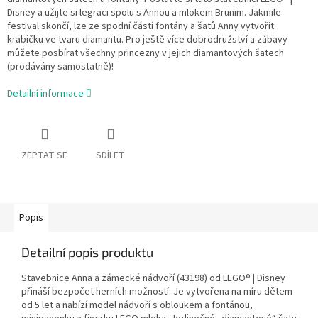
Disney a užijte si legraci spolu s Annou a mlokem Brunim. Jakmile
festival skončí, lze ze spodní části fontány a šatů Anny vytvořit
krabičku ve tvaru diamantu. Pro ještě více dobrodružství a zábavy
můžete posbírat všechny princezny v jejich diamantových šatech
(prodávány samostatně)!
Detailní informace
ZEPTAT SE
SDÍLET
Popis
Detailní popis produktu
Stavebnice Anna a zámecké nádvoří (43198) od LEGO® | Disney
přináší bezpočet herních možností. Je vytvořena na míru dětem
od 5 let a nabízí model nádvoří s obloukem a fontánou,