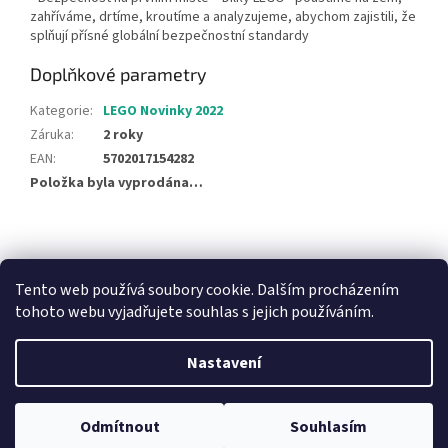
zahříváme, drtíme, kroutíme a analyzujeme, abychom zajistili, že
splňují přísné globální bezpečnostní standardy
Doplňkové parametry
Kategorie
:
LEGO Novinky 2022
Záruka
:
2 roky
EAN
:
5702017154282
Položka byla vyprodána…
Z
á
NajduZboží.cz
Pricemania.cz - Porovnávání cen
p
Tento web používá soubory cookie. Dalším procházením
a
tohoto webu vyjadřujete souhlas s jejich používáním.
t
í
Nastavení
Vytvořil Shoptet
Odmítnout
Souhlasím
Copyright 2026
Hračky Duba
. Všechna práva vyhrazena.