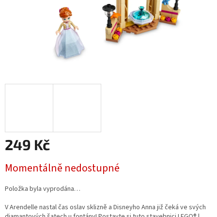
249 Kč
Měrná
Momentálně nedostupné
cena:
Položka byla vyprodána…
V Arendelle nastal čas oslav sklizně a Disneyho Anna již čeká ve svých
diamantových šatech u fontány! Postavte si tuto stavebnici LEGO® |