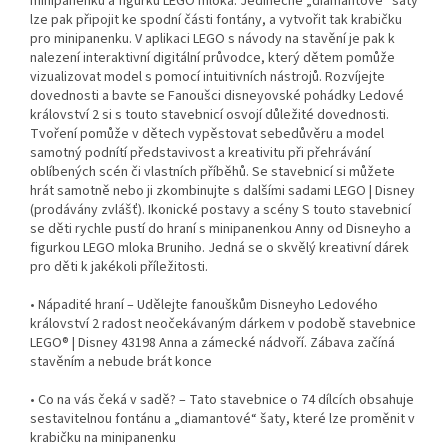
minipanenku a figurku LEGO mloka. Jedinečné „diamantové“ šaty
lze pak připojit ke spodní části fontány, a vytvořit tak krabičku
pro minipanenku. V aplikaci LEGO s návody na stavění je pak k
nalezení interaktivní digitální průvodce, který dětem pomůže
vizualizovat model s pomocí intuitivních nástrojů. Rozvíjejte
dovednosti a bavte se Fanoušci disneyovské pohádky Ledové
království 2 si s touto stavebnicí osvojí důležité dovednosti.
Tvoření pomůže v dětech vypěstovat sebedůvěru a model
samotný podnítí představivost a kreativitu při přehrávání
oblíbených scén či vlastních příběhů. Se stavebnicí si můžete
hrát samotně nebo ji zkombinujte s dalšími sadami LEGO | Disney
(prodávány zvlášť). Ikonické postavy a scény S touto stavebnicí
se děti rychle pustí do hraní s minipanenkou Anny od Disneyho a
figurkou LEGO mloka Bruniho. Jedná se o skvělý kreativní dárek
pro děti k jakékoli příležitosti.
• Nápadité hraní – Udělejte fanouškům Disneyho Ledového
království 2 radost neočekávaným dárkem v podobě stavebnice
LEGO® | Disney 43198 Anna a zámecké nádvoří. Zábava začíná
stavěním a nebude brát konce
• Co na vás čeká v sadě? – Tato stavebnice o 74 dílcích obsahuje
sestavitelnou fontánu a „diamantové“ šaty, které lze proměnit v
krabičku na minipanenku