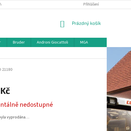
KY
VŠE O REKLAMACI
VRÁCENÍ ZBOŽÍ
Přihlášení
MAPA SERVERU
O
NÁKUPNÍ
Prázdný košík
KOŠÍK
r
Bruder
Androni Giocattoli
MGA
 21180
 Kč
tálně nedostupné
byla vyprodána…