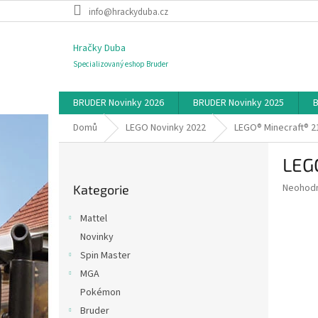
Přejít
info@hrackyduba.cz
na
obsah
Hračky Duba
Specializovaný eshop Bruder
BRUDER Novinky 2026
BRUDER Novinky 2025
B
Domů
LEGO Novinky 2022
LEGO® Minecraft® 21
P
LEGO
o
Přeskočit
s
Průměr
Neohod
Kategorie
kategorie
t
hodnoce
r
produkt
Mattel
a
je
Novinky
0,0
n
z
Spin Master
n
5
í
MGA
hvězdič
p
Pokémon
a
Bruder