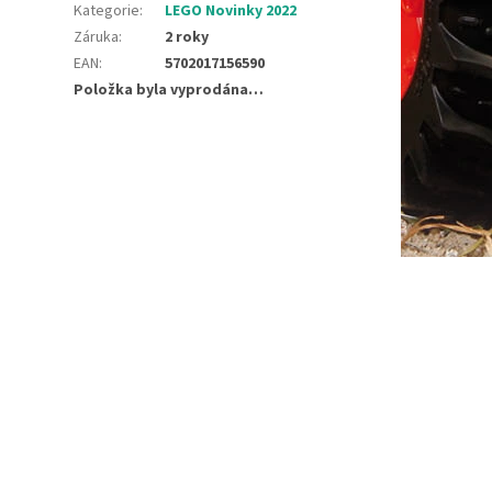
Kategorie
:
LEGO Novinky 2022
Záruka
:
2 roky
EAN
:
5702017156590
Položka byla vyprodána…