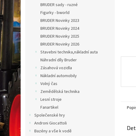
n
BRUDER sady - ruzné
e
Figurky - bworld
l
BRUDER Novinky 2023
BRUDER Novinky 2024
BRUDER Novinky 2025
BRUDER Novinky 2026
Stavebni technika,nákladní auta
Náhradní díly Bruder
Zásahová vozidla
Nákladní automobily
Volný čas
Zemědělská technika
Lesní stroje
Fanartikel
Popi
Společenské hry
Androni Giocattoli
Det
Bazény a vše k vodě