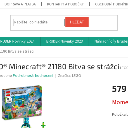
DOPRAVA A PLATBA
KONTAKTY A POBOČKY
OBCHODNÍ PODMÍN
HLEDAT
RUDER Novinky 2024
BRUDER Novinky 2023
Náhradní díly Brude
180 Bitva se strážci
® Minecraft® 21180 Bitva se strážci
LEGO
né
noceno
Podrobnosti hodnocení
Značka:
LEGO
ní
579
u
Měrná
Momen
cena:
ek.
Položka 