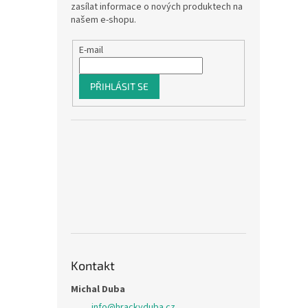
zasílat informace o nových produktech na
našem e-shopu.
E-mail
PŘIHLÁSIT SE
Kontakt
Michal Duba
info
@
hrackyduba.cz