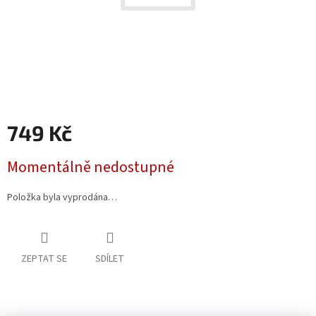
749 Kč
Měrná
Momentálně nedostupné
cena:
Položka byla vyprodána…
ZEPTAT SE
SDÍLET
Z