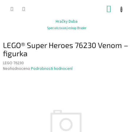
Přejít
NÁKUP
na
obsah
KOŠÍK
Hračky Duba
Specializovaný eshop Bruder
LEGO® Super Heroes 76230 Venom –
figurka
LEGO 76230
Průměrné
Neohodnoceno
Podrobnosti hodnocení
hodnocení
produktu
je
0,0
z
5
hvězdiček.