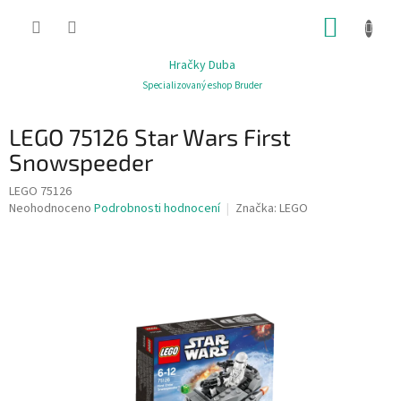
Přejít
NÁKUP
na
obsah
KOŠÍK
Hračky Duba
Specializovaný eshop Bruder
LEGO 75126 Star Wars First
Snowspeeder
LEGO 75126
Průměrné
Neohodnoceno
Podrobnosti hodnocení
Značka:
LEGO
hodnocení
produktu
je
0,0
z
5
hvězdiček.