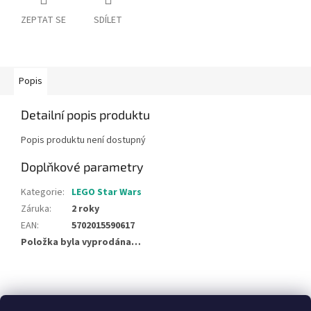
ZEPTAT SE
SDÍLET
Popis
Detailní popis produktu
Popis produktu není dostupný
Doplňkové parametry
Kategorie
:
LEGO Star Wars
Záruka
:
2 roky
EAN
:
5702015590617
Položka byla vyprodána…
Z
á
NajduZboží.cz
Pricemania.cz - Porovnávání cen