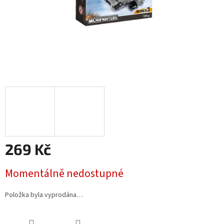
269 Kč
Měrná
Momentálně nedostupné
cena:
Položka byla vyprodána…