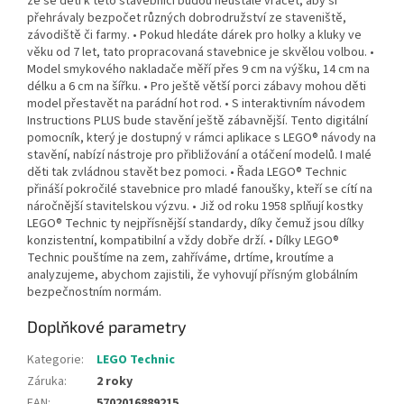
že se děti k této stavebnici budou neustále vracet, aby si
přehrávaly bezpočet různých dobrodružství ze staveniště,
závodiště či farmy. • Pokud hledáte dárek pro holky a kluky ve
věku od 7 let, tato propracovaná stavebnice je skvělou volbou. •
Model smykového nakladače měří přes 9 cm na výšku, 14 cm na
délku a 6 cm na šířku. • Pro ještě větší porci zábavy mohou děti
model přestavět na parádní hot rod. • S interaktivním návodem
Instructions PLUS bude stavění ještě zábavnější. Tento digitální
pomocník, který je dostupný v rámci aplikace s LEGO® návody na
stavění, nabízí nástroje pro přibližování a otáčení modelů. I malé
děti tak zvládnou stavět bez pomoci. • Řada LEGO® Technic
přináší pokročilé stavebnice pro mladé fanoušky, kteří se cítí na
náročnější stavitelskou výzvu. • Již od roku 1958 splňují kostky
LEGO® Technic ty nejpřísnější standardy, díky čemuž jsou dílky
konzistentní, kompatibilní a vždy dobře drží. • Dílky LEGO®
Technic pouštíme na zem, zahříváme, drtíme, kroutíme a
analyzujeme, abychom zajistili, že vyhovují přísným globálním
bezpečnostním normám.
Doplňkové parametry
Kategorie
:
LEGO Technic
Záruka
:
2 roky
EAN
:
5702016889215