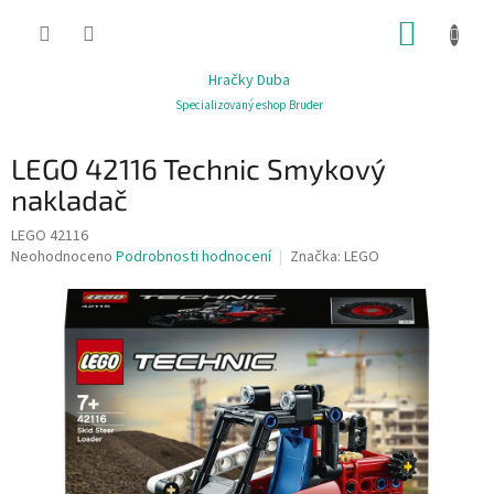
Přejít
NÁKUP
na
obsah
KOŠÍK
Hračky Duba
Specializovaný eshop Bruder
LEGO 42116 Technic Smykový
nakladač
LEGO 42116
Průměrné
Neohodnoceno
Podrobnosti hodnocení
Značka:
LEGO
hodnocení
produktu
je
0,0
z
5
hvězdiček.