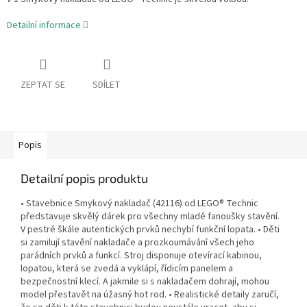
Detailní informace
ZEPTAT SE
SDÍLET
Popis
Detailní popis produktu
• Stavebnice Smykový nakladač (42116) od LEGO® Technic
představuje skvělý dárek pro všechny mladé fanoušky stavění.
V pestré škále autentických prvků nechybí funkční lopata. • Děti
si zamilují stavění nakladače a prozkoumávání všech jeho
parádních prvků a funkcí. Stroj disponuje otevírací kabinou,
lopatou, která se zvedá a vyklápí, řídicím panelem a
bezpečnostní klecí. A jakmile si s nakladačem dohrají, mohou
model přestavět na úžasný hot rod. • Realistické detaily zaručí,