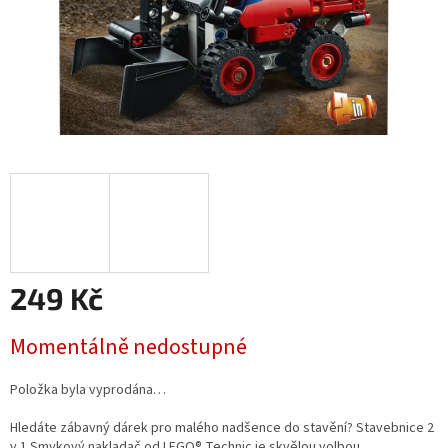
249 Kč
Měrná
Momentálně nedostupné
cena:
Položka byla vyprodána…
Hledáte zábavný dárek pro malého nadšence do stavění? Stavebnice 2
v 1 Smykový nakladač od LEGO® Technic je skvělou volbou.