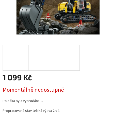
1 099 Kč
Měrná
Momentálně nedostupné
cena:
Položka byla vyprodána…
Propracovaná stavitelská výzva 2 v 1