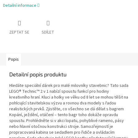
Detailní informace
ZEPTAT SE
SDÍLET
Popis
Detailní popis produktu
Hledáte speciální dárek pro malé milovníky stavebnic? Tato sada
LEGO® Technic™ 2 v 1 nabízí spoustu funkcí pro hodiny
kreativního hraní. Kluci a holky ve věku od 8 let se mohou těšit na
pohlcující stavitelskou výzvu a rovnou dva modely s řadou
realistických prvků. Zjistěte, co všechno se dá dělat s bagrem
Kopání, ježdění, otáčení – tento bagr toho dokáže opravdu
spoustu. Prohlédněte si v akci lopatu, pohyblivé rameno, pásy
nebo hlavní otočnou konstrukci stroje. Samozřejmostí je
propracovaná kabina se sedadlem pro řidiče a ovládacím