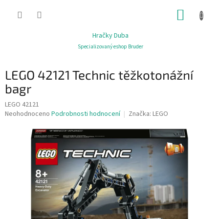
Přejít
NÁKUP
na
obsah
KOŠÍK
Hračky Duba
Specializovaný eshop Bruder
LEGO 42121 Technic těžkotonážní
bagr
LEGO 42121
Průměrné
Neohodnoceno
Podrobnosti hodnocení
Značka:
LEGO
hodnocení
produktu
je
0,0
z
5
hvězdiček.