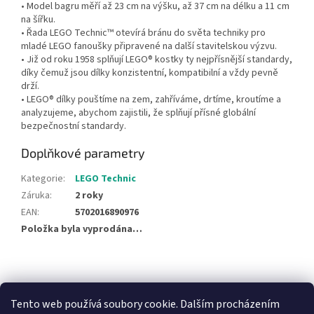
• Model bagru měří až 23 cm na výšku, až 37 cm na délku a 11 cm
na šířku.
• Řada LEGO Technic™ otevírá bránu do světa techniky pro
mladé LEGO fanoušky připravené na další stavitelskou výzvu.
• Již od roku 1958 splňují LEGO® kostky ty nejpřísnější standardy,
díky čemuž jsou dílky konzistentní, kompatibilní a vždy pevně
drží.
• LEGO® dílky pouštíme na zem, zahříváme, drtíme, kroutíme a
analyzujeme, abychom zajistili, že splňují přísné globální
bezpečnostní standardy.
Doplňkové parametry
Kategorie
:
LEGO Technic
Záruka
:
2 roky
EAN
:
5702016890976
Položka byla vyprodána…
Z
á
NajduZboží.cz
Pricemania.cz - Porovnávání cen
p
Tento web používá soubory cookie. Dalším procházením