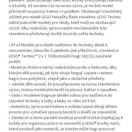
panelem. Sada obsahuje také LEGO kostky představující kameny
a 4 kužely. Až nastane čas na novou výzvu, je možné model
přestavět na pásový traktor s rypadlem. Obohacující stavitelský
zážitek pro mladé LEGO fanoušky Řada stavebnic LEGO Technic
nabízí pokročilé modely pro fandy, kteří touží po obohacující
výzvě. Díky realisticky zpracovaným mechanismům tyto
stavebnice představují skvělý úvod do světa techniky.
• Ať už hledáte pro mladé nadšence do techniky dárek k
narozeninám, Vánocům či jakékoliv jiné příležitosti, stavebnice
LEGO® Technic™ 2 v 1 Těžkotonážní bagr (42121) zaručeně
potěší.
• Model je doslova nabitý realistickými prvky a funkcemi, díky
kterým děti poznají, jak tyto stroje fungují. Lopata i rameno
bagru jsou pohyblivé, stejně jako u skutečné předlohy.
• Jakmile děti usoudí, že jsou připraveny na novou stavitelskou
výzvu, mohou model přestavět na pásový traktor s rypadlem.
• Sada s modelem bagru je ideální volbou pro nadšence do
stavební techniky a holky a kluky ve věku od 8 let.
• Autenticky zpracovaná kabina a ovládací panel dávají dětem
prostor pro vytváření spoustu herních scénářů ze staveniště.
• Zamilovat si tento parádní model je prostě hračka! Doplňují jej 4
kužely pro organizaci práce na staveništi a LEGO® kostky navíc,
které poslouží jako materiál, se kterým může bagr pracovat.