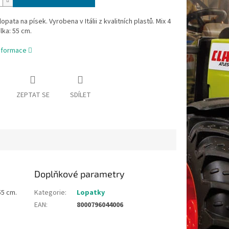
opata na písek. Vyrobena v Itálii z kvalitních plastů. Mix 4
lka: 55 cm.
informace
ZEPTAT SE
SDÍLET
Doplňkové parametry
55 cm.
Kategorie
:
Lopatky
EAN
:
8000796044006