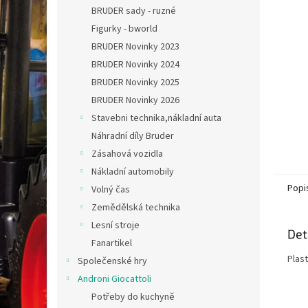
n
BRUDER sady - ruzné
e
Figurky - bworld
l
BRUDER Novinky 2023
BRUDER Novinky 2024
BRUDER Novinky 2025
BRUDER Novinky 2026
Stavebni technika,nákladní auta
Náhradní díly Bruder
Zásahová vozidla
Nákladní automobily
Popi
Volný čas
Zemědělská technika
Lesní stroje
Det
Fanartikel
Plast
Společenské hry
Androni Giocattoli
Potřeby do kuchyně