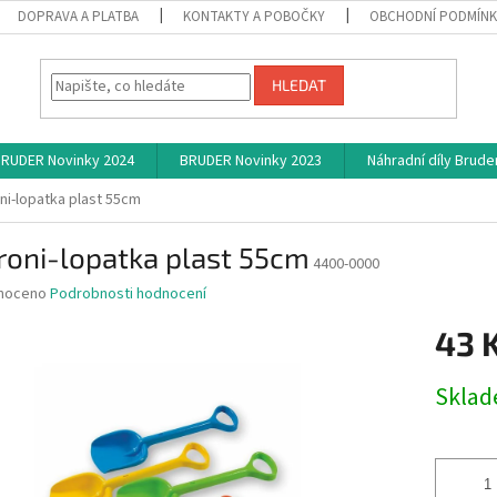
DOPRAVA A PLATBA
KONTAKTY A POBOČKY
OBCHODNÍ PODMÍN
HLEDAT
RUDER Novinky 2024
BRUDER Novinky 2023
Náhradní díly Brude
ni-lopatka plast 55cm
roni-lopatka plast 55cm
4400-0000
né
noceno
Podrobnosti hodnocení
ní
43 
u
Měrná
Skla
cena:
ek.