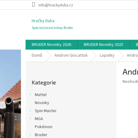
Přejít
info@hrackyduba.cz
na
obsah
Hračky Duba
Specializovaný eshop Bruder
BRUDER Novinky 2026
BRUDER Novinky 2025
B
Domů
Androni Giocattoli
Lopatky
Andro
P
And
o
Přeskočit
s
Průměr
Neohod
Kategorie
kategorie
t
hodnoce
r
produkt
Mattel
a
je
Novinky
0,0
n
z
Spin Master
n
5
í
MGA
hvězdič
p
Pokémon
a
Bruder