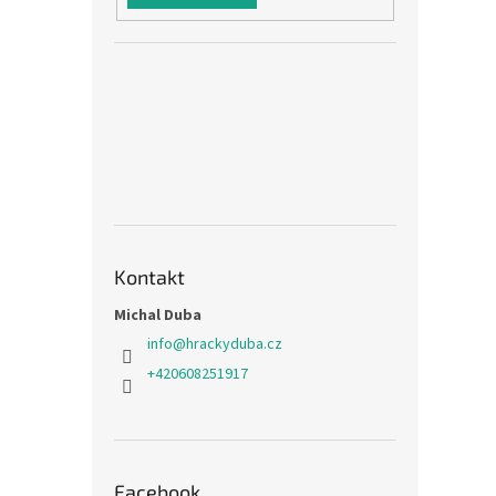
Kontakt
Michal Duba
info
@
hrackyduba.cz
+420608251917
Facebook