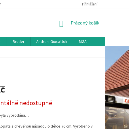
KY
VŠE O REKLAMACI
VRÁCENÍ ZBOŽÍ
Přihlášení
MAPA SERVERU
O
NÁKUPNÍ
Prázdný košík
KOŠÍK
r
Bruder
Androni Giocattoli
MGA
Kč
tálně nedostupné
byla vyprodána…
 lopata s dřevěnou násadou o délce 76 cm. Vyrobeno v