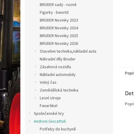
n
BRUDER sady - ruzné
e
Figurky - bworld
l
BRUDER Novinky 2023
BRUDER Novinky 2024
BRUDER Novinky 2025
BRUDER Novinky 2026
Stavebni technika,nákladní auta
Náhradní díly Bruder
Zásahová vozidla
Popi
Nákladní automobily
Volný čas
Zemědělská technika
Det
Lesní stroje
Popi
Fanartikel
Společenské hry
Androni Giocattoli
Potřeby do kuchyně