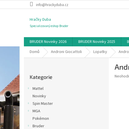
Přejít
info@hrackyduba.cz
na
obsah
Hračky Duba
Specializovaný eshop Bruder
BRUDER Novinky 2026
BRUDER Novinky 2025
B
Domů
Androni Giocattoli
Lopatky
Andro
P
Andr
o
Přeskočit
s
Průměr
Neohod
Kategorie
kategorie
t
hodnoce
r
produkt
Mattel
a
je
Novinky
0,0
n
z
Spin Master
n
5
í
MGA
hvězdič
p
Pokémon
a
Bruder