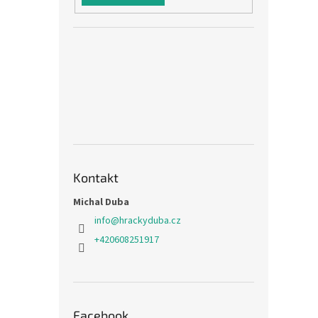
Kontakt
Michal Duba
info
@
hrackyduba.cz
+420608251917
Facebook