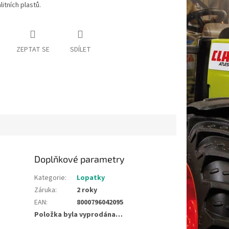
alitních plastů.
ZEPTAT SE
SDÍLET
Doplňkové parametry
Kategorie
:
Lopatky
Záruka
:
2 roky
EAN
:
8000796042095
Položka byla vyprodána…