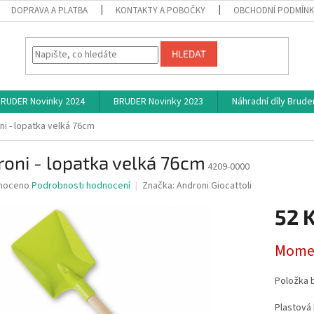
DOPRAVA A PLATBA
KONTAKTY A POBOČKY
OBCHODNÍ PODMÍN
HLEDAT
RUDER Novinky 2024
BRUDER Novinky 2023
Náhradní díly Brude
ni - lopatka velká 76cm
oni - lopatka velká 76cm
4209-0000
né
noceno
Podrobnosti hodnocení
Značka:
Androni Giocattoli
ní
52 
u
Měrná
Momen
cena:
ek.
Položka 
Plastová