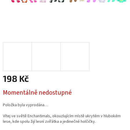
198 Kč
Měrná
Momentálně nedostupné
cena:
Položka byla vyprodána…
Vítej ve světě Enchantimals, okouzlujícím místě ukrytém v hlubokém
lese, kde spolu žijí lesní zvířátka a jedinečné holčičky
.