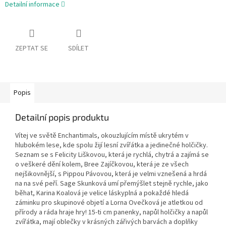
Detailní informace
ZEPTAT SE
SDÍLET
Popis
Detailní popis produktu
Vítej ve světě Enchantimals, okouzlujícím místě ukrytém v
hlubokém lese, kde spolu žijí lesní zvířátka a jedinečné holčičky.
Seznam se s Felicity Liškovou, která je rychlá, chytrá a zajímá se
o veškeré dění kolem, Bree Zajíčkovou, která je ze všech
nejšikovnější, s Pippou Pávovou, která je velmi vznešená a hrdá
na na své peří. Sage Skunková umí přemýšlet stejně rychle, jako
běhat, Karina Koalová je velice láskyplná a pokaždé hledá
záminku pro skupinové objetí a Lorna Ovečková je atletkou od
přírody a ráda hraje hry! 15-ti cm panenky, napůl holčičky a napůl
zvířátka, mají oblečky v krásných zářivých barvách a doplňky