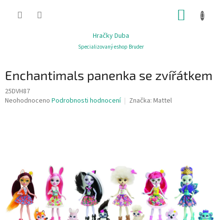
Přejít
NÁKUP
na
obsah
KOŠÍK
Hračky Duba
Specializovaný eshop Bruder
Enchantimals panenka se zvířátkem
25DVH87
Průměrné
Neohodnoceno
Podrobnosti hodnocení
Značka:
Mattel
hodnocení
produktu
je
0,0
z
5
hvězdiček.