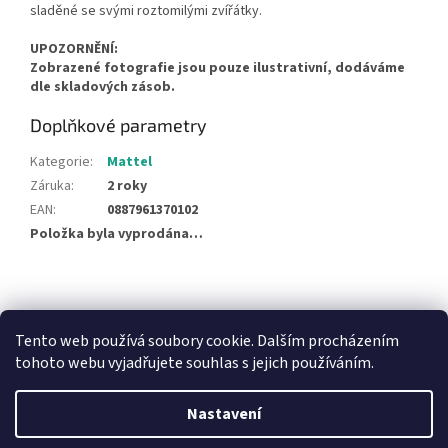
sladěné se svými roztomilými zvířátky.
UPOZORNĚNÍ:
Zobrazené fotografie jsou pouze ilustrativní, dodáváme
dle skladových zásob.
Doplňkové parametry
Kategorie
:
Mattel
Záruka
:
2 roky
EAN
:
0887961370102
Položka byla vyprodána…
Z
á
NajduZboží.cz
Pricemania.cz - Porovnávání cen
p
Tento web používá soubory cookie. Dalším procházením
a
tohoto webu vyjadřujete souhlas s jejich používáním.
t
í
Nastavení
Vytvořil Shoptet