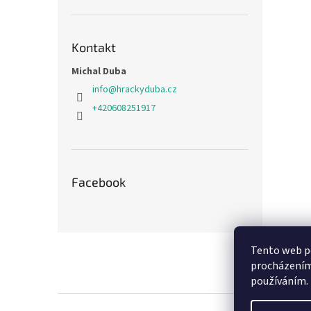
Kontakt
Michal Duba
info
@
hrackyduba.cz
+420608251917
Facebook
Z
Tento web po
á
procházením 
p
používáním.
a
t