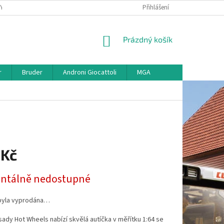
KY
VŠE O REKLAMACI
VRÁCENÍ ZBOŽÍ
Přihlášení
MAPA SERVERU
O
NÁKUPNÍ
Prázdný košík
KOŠÍK
r
Bruder
Androni Giocattoli
MGA
 Kč
tálně nedostupné
byla vyprodána…
ady Hot Wheels nabízí skvělá autíčka v měřítku 1:64 se