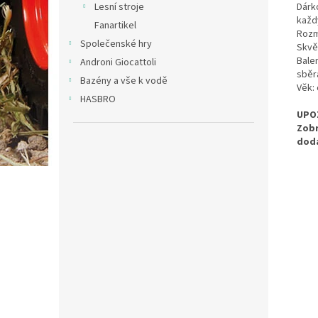
Dárk
Lesní stroje
každ
Fanartikel
Rozmě
Společenské hry
Skvěl
Bale
Androni Giocattoli
sběr
Bazény a vše k vodě
Věk: 
HASBRO
UPO
Zobr
dodá