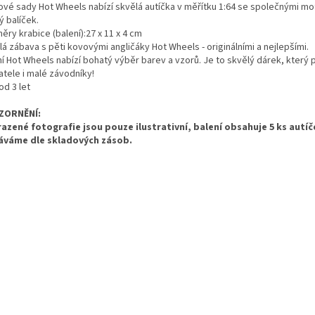
ové sady Hot Wheels nabízí skvělá autíčka v měřítku 1:64 se společnými mo
ý balíček.
ry krabice (balení):27 x 11 x 4 cm
á zábava s pěti kovovými angličáky Hot Wheels - originálními a nejlepšími.
ní Hot Wheels nabízí bohatý výběr barev a vzorů. Je to skvělý dárek, který 
atele i malé závodníky!
od 3 let
ZORNĚNÍ:
azené fotografie jsou pouze ilustrativní, balení obsahuje 5 ks autíč
váme dle skladových zásob.