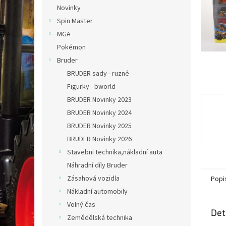
n
Novinky
e
Spin Master
l
MGA
Pokémon
Bruder
BRUDER sady - ruzné
Figurky - bworld
BRUDER Novinky 2023
BRUDER Novinky 2024
BRUDER Novinky 2025
BRUDER Novinky 2026
Stavebni technika,nákladní auta
Náhradní díly Bruder
Zásahová vozidla
Popi
Nákladní automobily
Volný čas
Det
Zemědělská technika