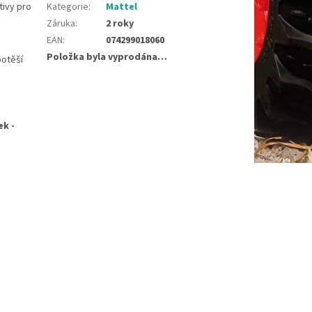
tivy pro
Kategorie
:
Mattel
Záruka
:
2 roky
EAN
:
074299018060
Položka byla vyprodána…
potěší
ek -