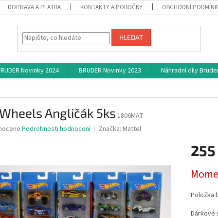
DOPRAVA A PLATBA
KONTAKTY A POBOČKY
OBCHODNÍ PODMÍN
HLEDAT
RUDER Novinky 2024
BRUDER Novinky 2023
Náhradní díly Brude
 Wheels Angličák 5ks
1806MAT
né
noceno
Podrobnosti hodnocení
Značka:
Mattel
ní
255
u
Měrná
Momen
cena:
ek.
Položka 
Dárkové s