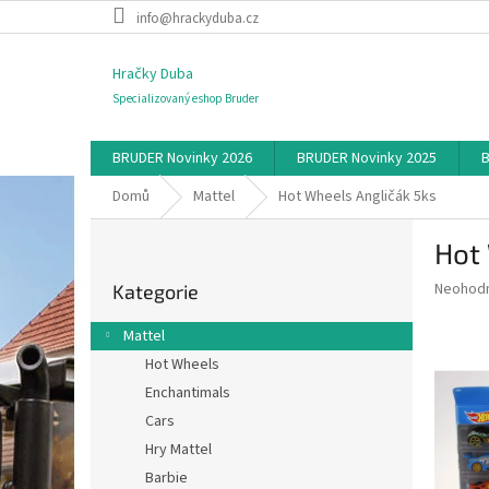
Přejít
info@hrackyduba.cz
na
obsah
Hračky Duba
Specializovaný eshop Bruder
BRUDER Novinky 2026
BRUDER Novinky 2025
B
Domů
Mattel
Hot Wheels Angličák 5ks
P
Hot
o
Přeskočit
s
Průměr
Neohod
Kategorie
kategorie
t
hodnoce
r
produkt
Mattel
a
je
Hot Wheels
0,0
n
z
Enchantimals
n
5
í
Cars
hvězdič
p
Hry Mattel
a
Barbie