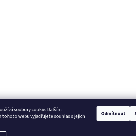
užívá soubory cookie. Dalším
NajduZboží.cz
Pricemania.cz - Porovnávání cen
Odmítnout
tohoto webu vyjadřujete souhlas s jejich