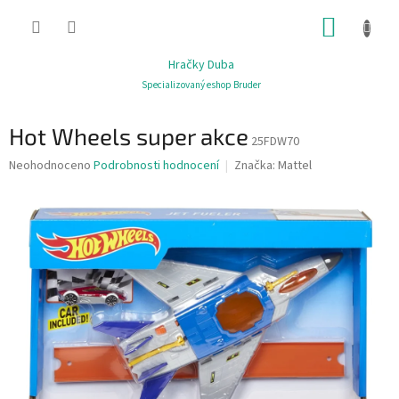
Přejít
NÁKUP
na
obsah
KOŠÍK
Hračky Duba
Specializovaný eshop Bruder
Hot Wheels super akce
25FDW70
Průměrné
Neohodnoceno
Podrobnosti hodnocení
Značka:
Mattel
hodnocení
produktu
je
0,0
z
5
hvězdiček.