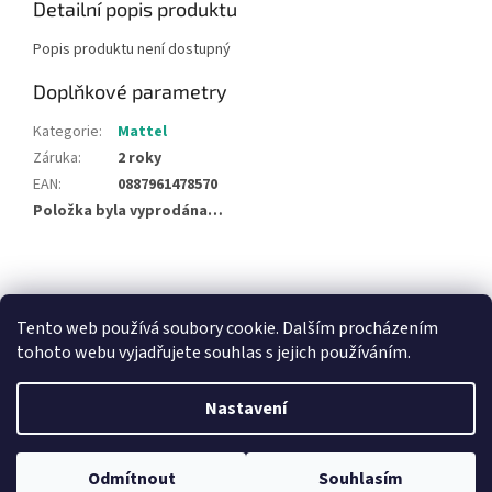
Detailní popis produktu
Popis produktu není dostupný
Doplňkové parametry
Kategorie
:
Mattel
Záruka
:
2 roky
EAN
:
0887961478570
Položka byla vyprodána…
Z
á
NajduZboží.cz
Pricemania.cz - Porovnávání cen
p
Tento web používá soubory cookie. Dalším procházením
a
tohoto webu vyjadřujete souhlas s jejich používáním.
t
í
Nastavení
Vytvořil Shoptet
Odmítnout
Souhlasím
Copyright 2026
Hračky Duba
. Všechna práva vyhrazena.