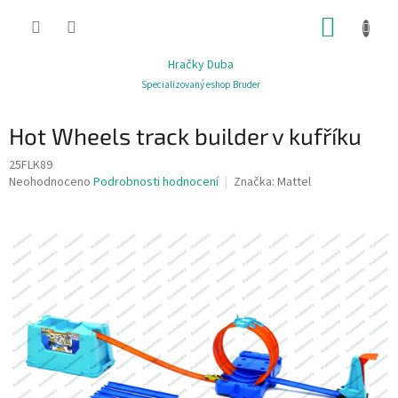
Přejít
NÁKUP
na
obsah
KOŠÍK
Hračky Duba
Specializovaný eshop Bruder
Hot Wheels track builder v kufříku
25FLK89
Průměrné
Neohodnoceno
Podrobnosti hodnocení
Značka:
Mattel
hodnocení
produktu
je
0,0
z
5
hvězdiček.