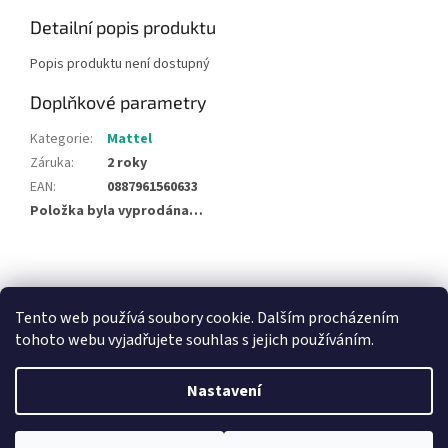
Detailní popis produktu
Popis produktu není dostupný
Doplňkové parametry
Kategorie
:
Mattel
Záruka
:
2 roky
EAN
:
0887961560633
Položka byla vyprodána…
Z
á
NajduZboží.cz
Pricemania.cz - Porovnávání cen
p
Tento web používá soubory cookie. Dalším procházením
a
tohoto webu vyjadřujete souhlas s jejich používáním.
t
í
Nastavení
Vytvořil Shoptet