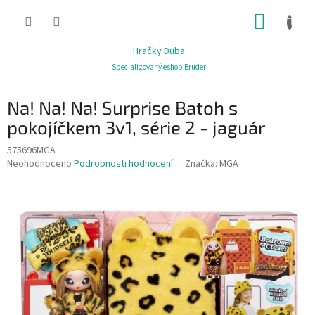
Přejít
NÁKUP
na
obsah
KOŠÍK
Hračky Duba
Specializovaný eshop Bruder
Na! Na! Na! Surprise Batoh s
pokojíčkem 3v1, série 2 - jaguár
575696MGA
Průměrné
Neohodnoceno
Podrobnosti hodnocení
Značka:
MGA
hodnocení
produktu
je
0,0
z
5
hvězdiček.