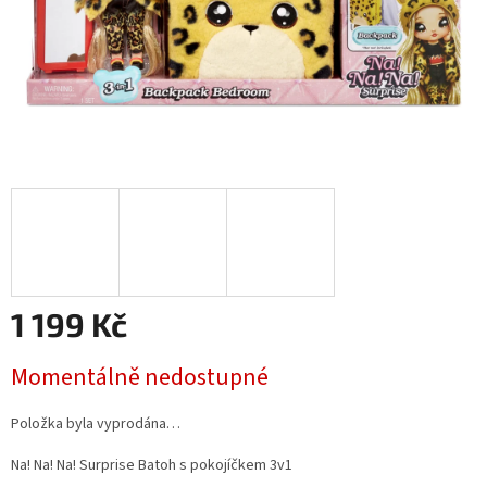
1 199 Kč
Měrná
Momentálně nedostupné
cena:
Položka byla vyprodána…
Na! Na! Na! Surprise Batoh s pokojíčkem 3v1