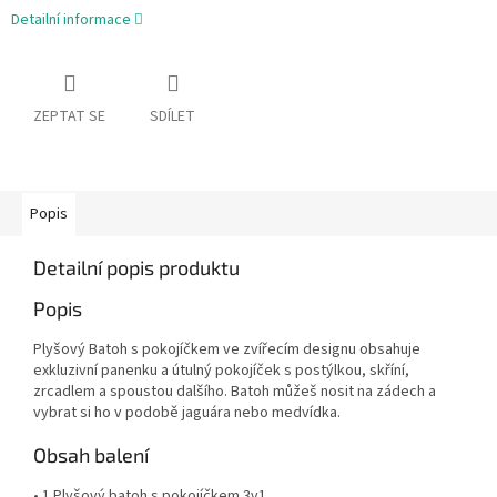
Detailní informace
ZEPTAT SE
SDÍLET
Popis
Detailní popis produktu
Popis
Plyšový Batoh s pokojíčkem ve zvířecím designu obsahuje
exkluzivní panenku a útulný pokojíček s postýlkou, skříní,
zrcadlem a spoustou dalšího. Batoh můžeš nosit na zádech a
vybrat si ho v podobě jaguára nebo medvídka.
Obsah balení
• 1 Plyšový batoh s pokojíčkem 3v1