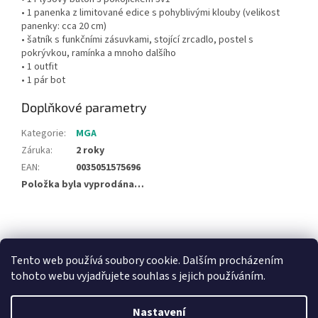
• 1 panenka z limitované edice s pohyblivými klouby (velikost
panenky: cca 20 cm)
• šatník s funkčními zásuvkami, stojící zrcadlo, postel s
pokrývkou, ramínka a mnoho dalšího
• 1 outfit
• 1 pár bot
Doplňkové parametry
Kategorie
:
MGA
Záruka
:
2 roky
EAN
:
0035051575696
Položka byla vyprodána…
Z
á
NajduZboží.cz
Pricemania.cz - Porovnávání cen
p
Tento web používá soubory cookie. Dalším procházením
a
tohoto webu vyjadřujete souhlas s jejich používáním.
t
í
Nastavení
Vytvořil Shoptet