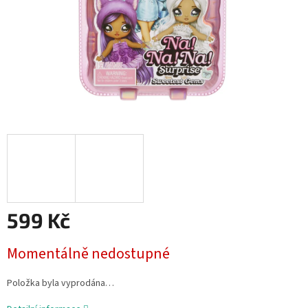
599 Kč
Měrná
Momentálně nedostupné
cena:
Položka byla vyprodána…