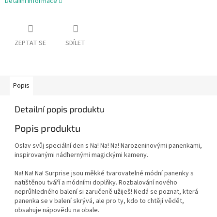
Detailní informace
ZEPTAT SE
SDÍLET
Popis
Detailní popis produktu
Popis produktu
Oslav svůj speciální den s Na! Na! Na! Narozeninovými panenkami,
inspirovanými nádhernými magickými kameny.
Na! Na! Na! Surprise jsou měkké tvarovatelné módní panenky s
natištěnou tváří a módními doplňky. Rozbalování nového
neprůhledného balení si zaručeně užiješ! Nedá se poznat, která
panenka se v balení skrývá, ale pro ty, kdo to chtějí vědět,
obsahuje nápovědu na obale.