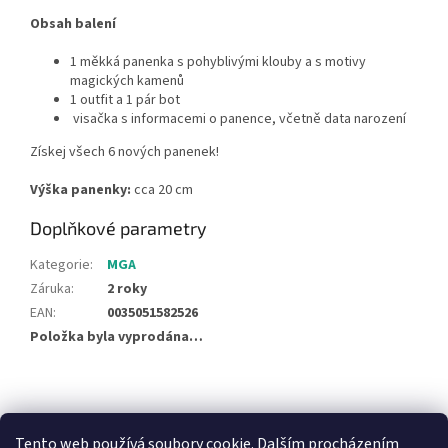
Obsah balení
1 měkká panenka s pohyblivými klouby a s motivy
magických kamenů
1 outfit a 1 pár bot​
visačka s informacemi o panence, včetně data narození
Získej všech 6 nových panenek!
Výška panenky:
cca 20 cm
Doplňkové parametry
Kategorie
:
MGA
Záruka
:
2 roky
EAN
:
0035051582526
Položka byla vyprodána…
Z
á
NajduZboží.cz
Pricemania.cz - Porovnávání cen
p
Tento web používá soubory cookie. Dalším procházením