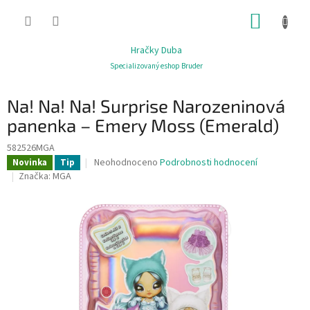
Přejít
NÁKUP
na
obsah
KOŠÍK
Hračky Duba
Specializovaný eshop Bruder
Na! Na! Na! Surprise Narozeninová
panenka – Emery Moss (Emerald)
582526MGA
Průměrné
Neohodnoceno
Podrobnosti hodnocení
Novinka
Tip
hodnocení
Značka:
MGA
produktu
je
0,0
z
5
hvězdiček.