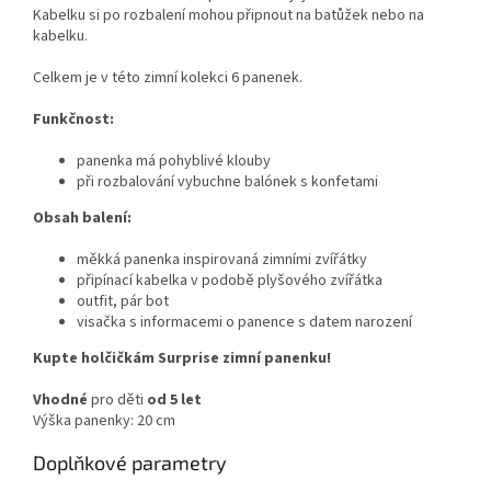
Kabelku si po rozbalení mohou připnout na batůžek nebo na
kabelku.
Celkem je v této zimní kolekci 6 panenek.
Funkčnost:
panenka má pohyblivé klouby
při rozbalování vybuchne balónek s konfetami
Obsah balení:
měkká panenka inspirovaná zimními zvířátky
připínací kabelka v podobě plyšového zvířátka
outfit, pár bot
visačka s informacemi o panence s datem narození
Kupte holčičkám Surprise zimní panenku!
Vhodné
pro děti
od 5 let
Výška panenky: 20 cm
Doplňkové parametry