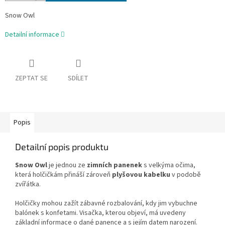
Snow Owl
Detailní informace
ZEPTAT SE
SDÍLET
Popis
Detailní popis produktu
Snow Owl
je jednou ze
zimních panenek
s velkýma očima,
která holčičkám přináší zároveň
plyšovou kabelku
v podobě
zvířátka.
Holčičky mohou zažít zábavné rozbalování, kdy jim vybuchne
balónek s konfetami. Visačka, kterou objeví, má uvedeny
základní informace o dané panence a s jejím datem narození.