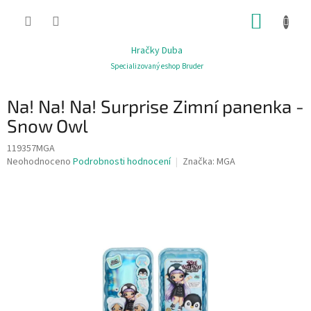
Přejít
NÁKUP
na
obsah
KOŠÍK
Hračky Duba
Specializovaný eshop Bruder
Na! Na! Na! Surprise Zimní panenka -
Snow Owl
119357MGA
Průměrné
Neohodnoceno
Podrobnosti hodnocení
Značka:
MGA
hodnocení
produktu
je
0,0
z
5
hvězdiček.