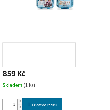
859 Kč
Měrná
Skladem
(1 ks)
cena:
Přidat do košíku