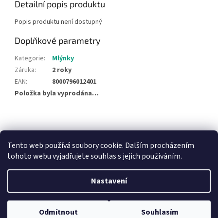
Detailní popis produktu
Popis produktu není dostupný
Doplňkové parametry
Kategorie
:
Mlýnky
Záruka
:
2 roky
EAN
:
8000796012401
Položka byla vyprodána…
Z
á
NajduZboží.cz
Pricemania.cz - Porovnávání cen
p
Tento web používá soubory cookie. Dalším procházením
a
tohoto webu vyjadřujete souhlas s jejich používáním.
t
í
Nastavení
Vytvořil Shoptet
Odmítnout
Souhlasím
Copyright 2026
Hračky Duba
. Všechna práva vyhrazena.