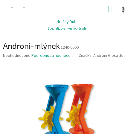
Přejít
NÁKUP
na
obsah
KOŠÍK
Hračky Duba
Specializovaný eshop Bruder
Androni-mlýnek
1240-0000
Průměrné
Neohodnoceno
Podrobnosti hodnocení
Značka:
Androni Giocattoli
hodnocení
produktu
je
0,0
z
5
hvězdiček.