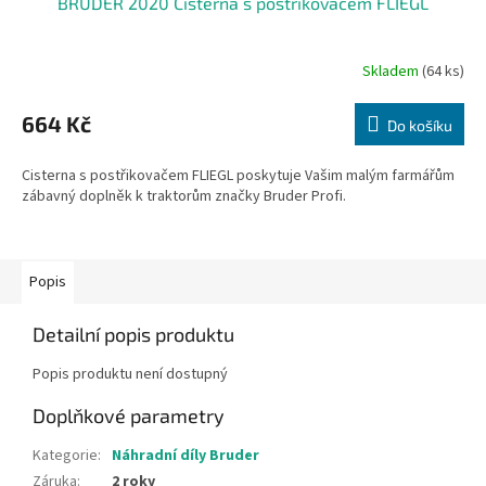
BRUDER 2020 Cisterna s postřikovačem FLIEGL
Skladem
(64 ks)
Průměrné
hodnocení
produktu
664 Kč
Do košíku
je
2,7
Cisterna s postřikovačem FLIEGL poskytuje Vašim malým farmářům
z
zábavný doplněk k traktorům značky Bruder Profi.
5
hvězdiček.
Popis
Detailní popis produktu
Popis produktu není dostupný
Doplňkové parametry
Kategorie
:
Náhradní díly Bruder
Záruka
:
2 roky