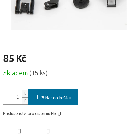
85 Kč
Měrná
Skladem
(15 ks)
cena:
Přidat do košíku
Příslušenství pro cisternu Fliegl