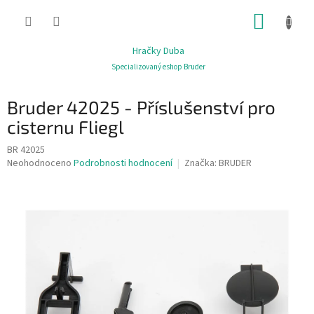
Přejít
NÁKUP
na
obsah
KOŠÍK
Hračky Duba
Specializovaný eshop Bruder
Bruder 42025 - Příslušenství pro
cisternu Fliegl
BR 42025
Průměrné
Neohodnoceno
Podrobnosti hodnocení
Značka:
BRUDER
hodnocení
produktu
je
0,0
z
5
hvězdiček.