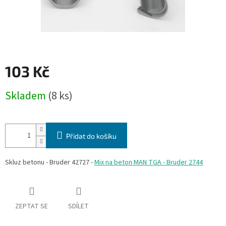
103 Kč
Měrná
Skladem
(8 ks)
cena:
Přidat do košíku
Skluz betonu - Bruder 42727 -
Mix na beton MAN TGA - Bruder 2744
ZEPTAT SE
SDÍLET