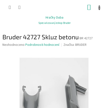
Přejít
NÁKUP
na
obsah
KOŠÍK
Hračky Duba
Specializovaný eshop Bruder
Bruder 42727 Skluz betonu
BR 42727
Průměrné
Neohodnoceno
Podrobnosti hodnocení
Značka:
BRUDER
hodnocení
produktu
je
0,0
z
5
hvězdiček.