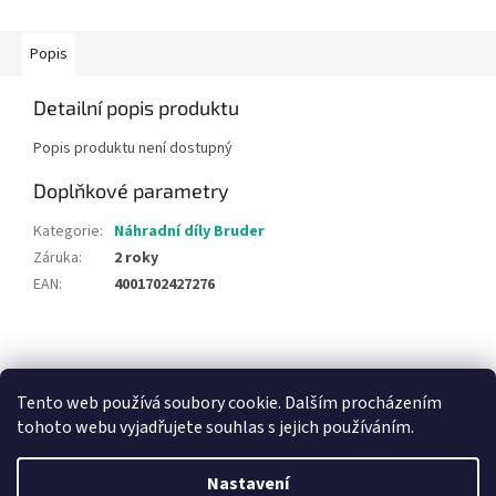
Popis
Detailní popis produktu
Popis produktu není dostupný
Doplňkové parametry
Kategorie
:
Náhradní díly Bruder
Záruka
:
2 roky
EAN
:
4001702427276
Z
á
NajduZboží.cz
Pricemania.cz - Porovnávání cen
p
Tento web používá soubory cookie. Dalším procházením
a
tohoto webu vyjadřujete souhlas s jejich používáním.
t
í
Nastavení
Vytvořil Shoptet