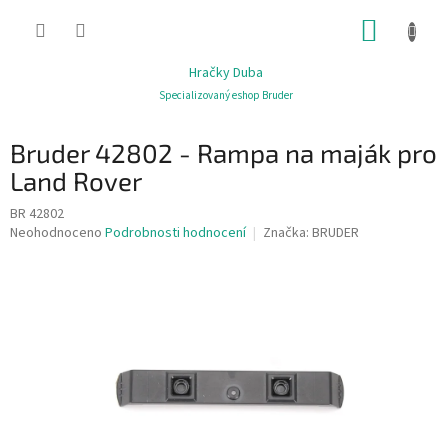
Přejít
NÁKUP
na
obsah
KOŠÍK
Hračky Duba
Specializovaný eshop Bruder
Bruder 42802 - Rampa na maják pro
Land Rover
BR 42802
Průměrné
Neohodnoceno
Podrobnosti hodnocení
Značka:
BRUDER
hodnocení
produktu
je
0,0
z
5
hvězdiček.