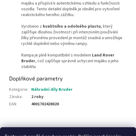
majáku a přispívá k autentickému vzhledu a funkčnosti
vozidla. Tento detailní doplněk je ideální pro vytvoření
realistického herního zážitku.
Vyrobeno z
kvalitního a odolného plastu
, který
zajišťuje dlouhou životnost i při intenzivním používání.
Díky přesnému provedení je montáž snadná a umožňuje
rychlé doplnění nebo výměnu rampy.
Rampa je plně kompatibilní s modelem
Land Rover
Bruder
, což zajišťuje správné uchycení majáku a jeho
stabilitu
Doplňkové parametry
Kategorie
:
Náhradní díly Bruder
Záruka
:
2 roky
EAN
:
4001702428020
Z
á
NajduZboží.cz
Pricemania.cz - Porovnávání cen
p