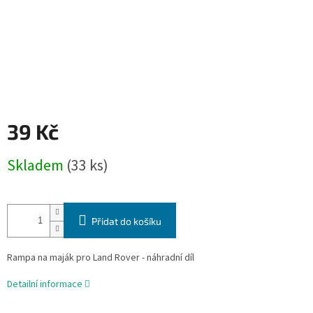
39 Kč
Měrná
Skladem
(33 ks)
cena:
Přidat do košíku
Rampa na maják pro Land Rover - náhradní díl
Detailní informace