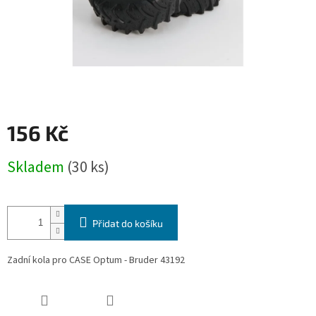
156 Kč
Měrná
Skladem
(30 ks)
cena:
Přidat do košíku
Zadní kola pro CASE Optum - Bruder 43192