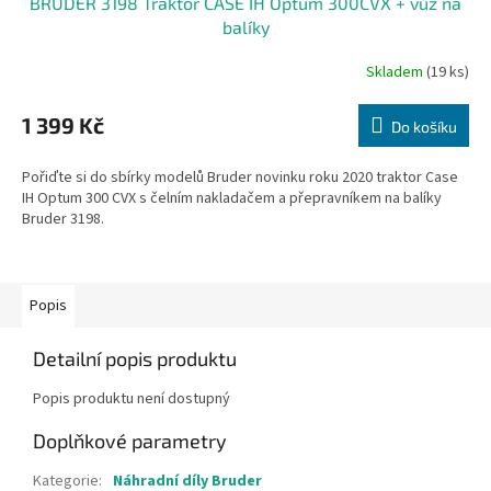
BRUDER 3198 Traktor CASE IH Optum 300CVX + vůz na
balíky
Skladem
(19 ks)
1 399 Kč
Do košíku
Pořiďte si do sbírky modelů Bruder novinku roku 2020 traktor Case
IH Optum 300 CVX s čelním nakladačem a přepravníkem na balíky
Bruder 3198.
Popis
Detailní popis produktu
Popis produktu není dostupný
Doplňkové parametry
Kategorie
:
Náhradní díly Bruder