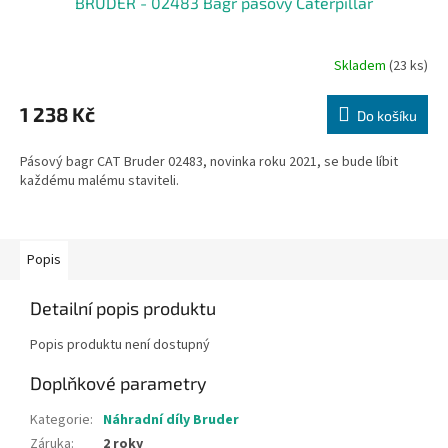
BRUDER - 02483 Bagr pásový Caterpillar
Skladem
(23 ks)
1 238 Kč
Do košíku
Pásový bagr CAT Bruder 02483, novinka roku 2021, se bude líbit
každému malému staviteli.
Popis
Detailní popis produktu
Popis produktu není dostupný
Doplňkové parametry
Kategorie
:
Náhradní díly Bruder
Záruka
:
2 roky