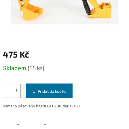
475 Kč
Měrná
Skladem
(15 ks)
cena:
Přidat do košíku
Rameno pásového bagru CAT - Bruder 43490