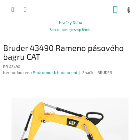
Přejít
NÁKUP
na
obsah
KOŠÍK
Hračky Duba
Specializovaný eshop Bruder
Bruder 43490 Rameno pásového
bagru CAT
BR 43490
Průměrné
Neohodnoceno
Podrobnosti hodnocení
Značka:
BRUDER
hodnocení
produktu
je
0,0
z
5
hvězdiček.