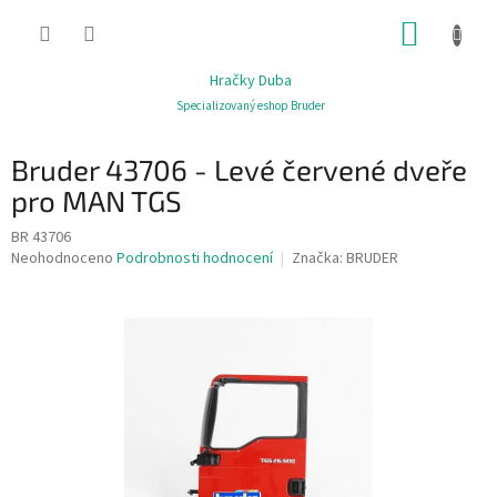
Přejít
NÁKUP
na
obsah
KOŠÍK
Hračky Duba
Specializovaný eshop Bruder
Bruder 43706 - Levé červené dveře
pro MAN TGS
BR 43706
Průměrné
Neohodnoceno
Podrobnosti hodnocení
Značka:
BRUDER
hodnocení
produktu
je
0,0
z
5
hvězdiček.