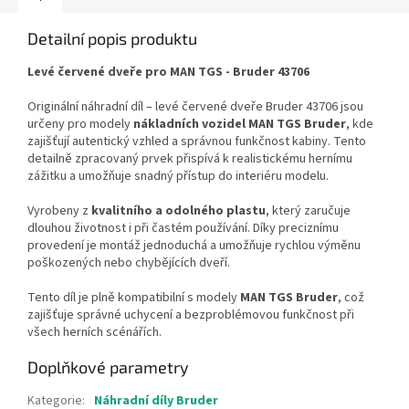
Detailní popis produktu
Levé červené dveře pro MAN TGS - Bruder 43706
Originální náhradní díl – levé červené dveře Bruder 43706 jsou
určeny pro modely
nákladních vozidel MAN TGS Bruder
, kde
zajišťují autentický vzhled a správnou funkčnost kabiny. Tento
detailně zpracovaný prvek přispívá k realistickému hernímu
zážitku a umožňuje snadný přístup do interiéru modelu.
Vyrobeny z
kvalitního a odolného plastu
, který zaručuje
dlouhou životnost i při častém používání. Díky preciznímu
provedení je montáž jednoduchá a umožňuje rychlou výměnu
poškozených nebo chybějících dveří.
Tento díl je plně kompatibilní s modely
MAN TGS Bruder
, což
zajišťuje správné uchycení a bezproblémovou funkčnost při
všech herních scénářích.
Doplňkové parametry
Kategorie
:
Náhradní díly Bruder