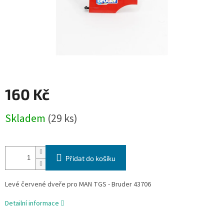
160 Kč
Měrná
Skladem
(29 ks)
cena:
Přidat do košíku
Levé červené dveře pro MAN TGS - Bruder 43706
Detailní informace