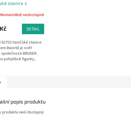
ská stanice s
čem
Momentálně nedostupné
 Kč
DETAIL
 62702 hasičská stanice
čem Bworld je svět
 společnosti BRUDER.
ho pohyblivé figurky,
ka, doplňky a nejnověji
ematické sady
s
ailní popis produktu
s produktu není dostupný