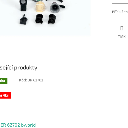
Příslušen
TISK
sející produkty
Kód:
BR 62702
nka
i 4ks
ER 62702 bworld