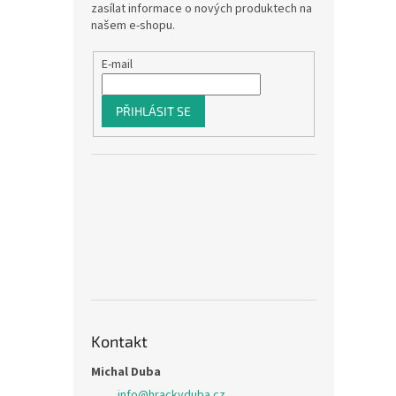
zasílat informace o nových produktech na
našem e-shopu.
E-mail
PŘIHLÁSIT SE
Kontakt
Michal Duba
info
@
hrackyduba.cz