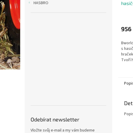
HASBRO
hasič
hasi
956
Bworld
s hasi
hraček
Tvoří 
zvířát
také t
Popi
Det
Popi
Odebírat newsletter
Vložte svůj e-mail a my vám budeme