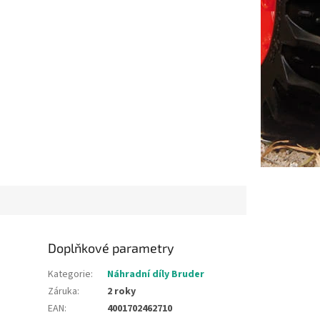
Doplňkové parametry
Kategorie
:
Náhradní díly Bruder
Záruka
:
2 roky
EAN
:
4001702462710