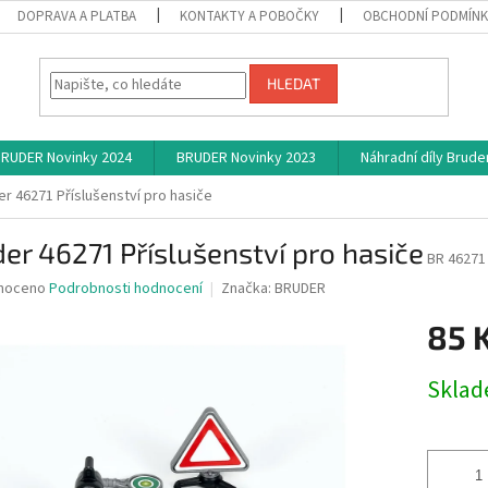
DOPRAVA A PLATBA
KONTAKTY A POBOČKY
OBCHODNÍ PODMÍN
HLEDAT
RUDER Novinky 2024
BRUDER Novinky 2023
Náhradní díly Brude
er 46271 Příslušenství pro hasiče
er 46271 Příslušenství pro hasiče
BR 46271
né
noceno
Podrobnosti hodnocení
Značka:
BRUDER
ní
85 
u
Měrná
Skla
cena:
ek.