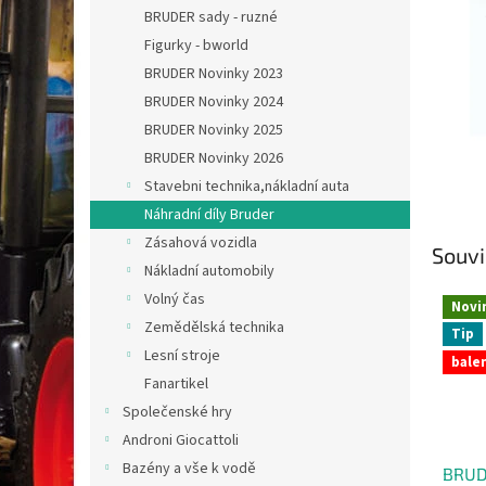
n
BRUDER sady - ruzné
e
Figurky - bworld
l
BRUDER Novinky 2023
BRUDER Novinky 2024
BRUDER Novinky 2025
BRUDER Novinky 2026
Stavebni technika,nákladní auta
Náhradní díly Bruder
Zásahová vozidla
Souvi
Nákladní automobily
Volný čas
Novi
Zemědělská technika
Tip
Lesní stroje
balen
Fanartikel
Společenské hry
Androni Giocattoli
Bazény a vše k vodě
BRUD