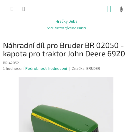
Přejít
NÁKUP
na
obsah
KOŠÍK
Hračky Duba
Specializovaný eshop Bruder
Náhradní díl pro Bruder BR 02050 -
kapota pro traktor John Deere 6920
BR 42052
Průměrné
1 hodnocení
Podrobnosti hodnocení
Značka:
BRUDER
hodnocení
produktu
je
1,0
z
5
hvězdiček.