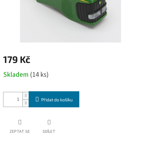
179 Kč
Měrná
Skladem
(14 ks)
cena:
Přidat do košíku
ZEPTAT SE
SDÍLET