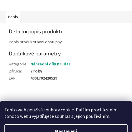
Popis
Detailní popis produktu
Popis produktu není dostupný
Doplňkové parametry
Kategorie
:
Náhradní díly Bruder
Záruka
:
2 roky
EAN
:
4001702420529
Z
á
NajduZboží.cz
Pricemania.cz - Porovnávání cen
p
Tento web používá soubory cookie. Dalším procházením
a
tohoto webu vyjadřujete souhlas s jejich používáním.
t
í
Nastavení