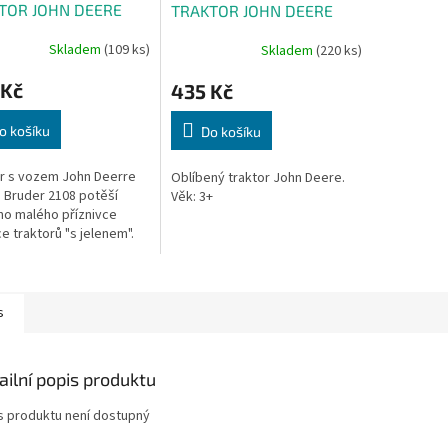
TOR JOHN DEERE
TRAKTOR JOHN DEERE
 s valníkem
5115M
Skladem
(109 ks)
Skladem
(220 ks)
Průměrné
hodnocení
 Kč
435 Kč
produktu
je
3,0
o košíku
Do košíku
z
5
r s vozem John Deerre
Oblíbený traktor John Deere.
hvězdiček.
 Bruder 2108 potěší
Věk: 3+
o malého příznivce
e traktorů "s jelenem".
+
s
ailní popis produktu
s produktu není dostupný