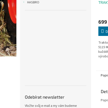
TRAK
HASBRO
5115M
699
D
Trakto
5115 M
každéh
výrobc
Věk: 3
Popi
Det
Odebírat newsletter
Popi
Vložte svůj e-mail a my vám budeme