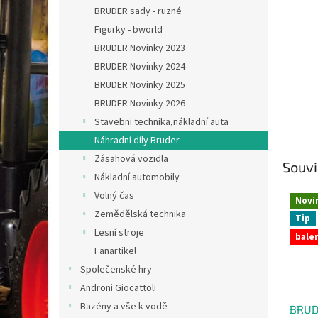
n
BRUDER sady - ruzné
e
Figurky - bworld
l
BRUDER Novinky 2023
BRUDER Novinky 2024
BRUDER Novinky 2025
BRUDER Novinky 2026
Stavebni technika,nákladní auta
Náhradní díly Bruder
Zásahová vozidla
Souvi
Nákladní automobily
Volný čas
Novi
Zemědělská technika
Tip
Lesní stroje
balen
Fanartikel
Společenské hry
Androni Giocattoli
Bazény a vše k vodě
BRUD