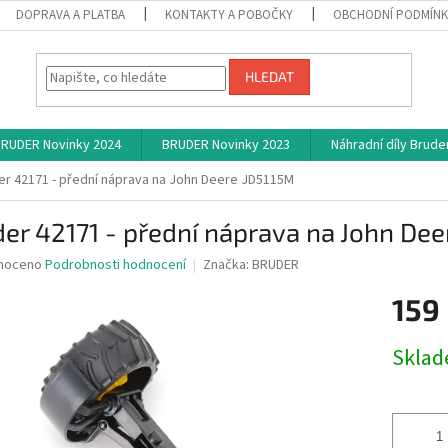
DOPRAVA A PLATBA
KONTAKTY A POBOČKY
OBCHODNÍ PODMÍN
HLEDAT
RUDER Novinky 2024
BRUDER Novinky 2023
Náhradní díly Brude
er 42171 - přední náprava na John Deere JD5115M
er 42171 - přední náprava na John De
né
noceno
Podrobnosti hodnocení
Značka:
BRUDER
ní
159
u
Měrná
Skla
cena:
ek.