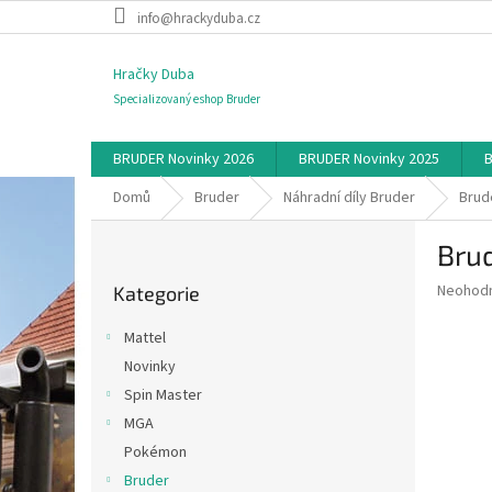
Přejít
info@hrackyduba.cz
na
obsah
Hračky Duba
Specializovaný eshop Bruder
BRUDER Novinky 2026
BRUDER Novinky 2025
B
Domů
Bruder
Náhradní díly Bruder
Brud
P
Brud
o
Přeskočit
s
Průměr
Neohod
Kategorie
kategorie
t
hodnoce
r
produkt
Mattel
a
je
Novinky
0,0
n
z
Spin Master
n
5
í
MGA
hvězdič
p
Pokémon
a
Bruder