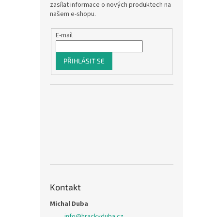
zasílat informace o nových produktech na
našem e-shopu.
E-mail
PŘIHLÁSIT SE
Kontakt
Michal Duba
info
@
hrackyduba.cz