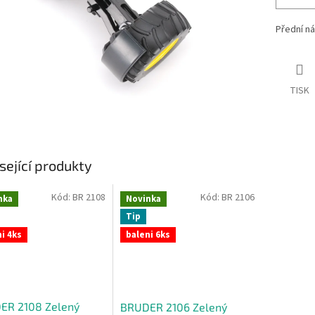
Přední n
TISK
sející produkty
Kód:
BR 2108
Kód:
BR 2106
nka
Novinka
Tip
i 4ks
baleni 6ks
ER 2108 Zelený
BRUDER 2106 Zelený