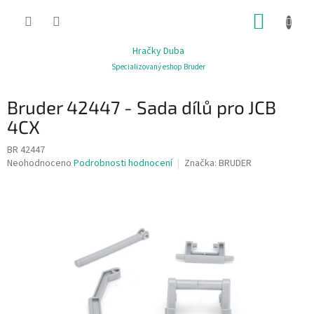
Přejít
NÁKUP
na
obsah
KOŠÍK
Hračky Duba
Specializovaný eshop Bruder
Bruder 42447 - Sada dílů pro JCB
4CX
BR 42447
Průměrné
Neohodnoceno
Podrobnosti hodnocení
Značka:
BRUDER
hodnocení
produktu
je
0,0
z
5
hvězdiček.