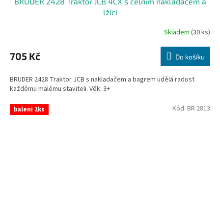
BRUDER 2428 Traktor JCB 4CX s čelním nakladačem a
lžící
Skladem
(30 ks)
705 Kč
Do košíku
BRUDER 2428 Traktor JCB s nakladačem a bagrem udělá radost
každému malému staviteli. Věk: 3+
Kód:
BR 2813
baleni 2ks