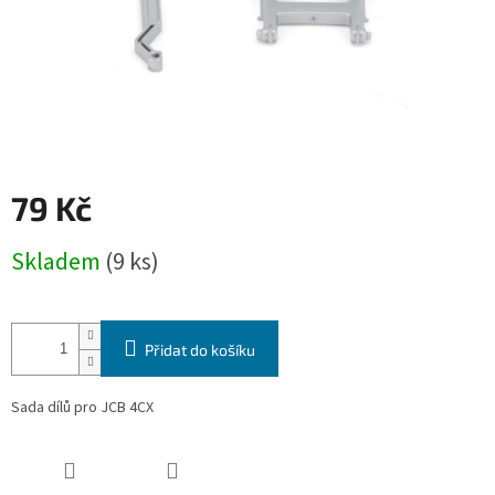
79 Kč
Měrná
Skladem
(9 ks)
cena:
Přidat do košíku
Sada dílů pro JCB 4CX