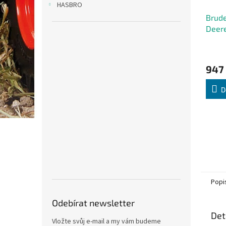
HASBRO
Brude
Deere
nakl
Průmě
hodno
947
produ
je
5,0
D
z
5
hvězdi
Popi
Odebírat newsletter
Det
Vložte svůj e-mail a my vám budeme