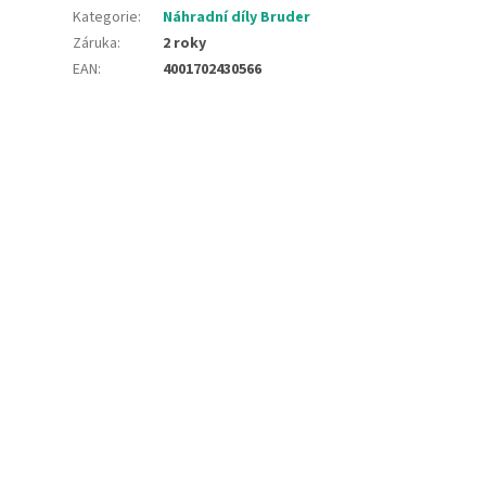
Kategorie
:
Náhradní díly Bruder
Záruka
:
2 roky
EAN
:
4001702430566