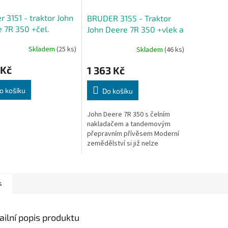
r 3151 - traktor John
BRUDER 3155 - Traktor
 7R 350 +čel.
John Deere 7R 350 +vlek a
adač
čelní nakladač
Skladem
(25 ks)
Skladem
(46 ks)
rné
cení
 Kč
1 363 Kč
ktu
o košíku
Do košíku
John Deere 7R 350 s čelním
ček.
nakladačem a tandemovým
přepravním přívěsem Moderní
zemědělství si již nelze
představit s moderními
traktory.
s
ailní popis produktu