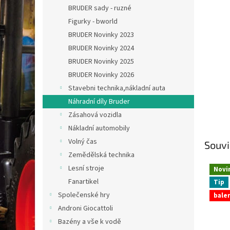
n
BRUDER sady - ruzné
e
Figurky - bworld
l
BRUDER Novinky 2023
BRUDER Novinky 2024
BRUDER Novinky 2025
BRUDER Novinky 2026
Stavebni technika,nákladní auta
Náhradní díly Bruder
Zásahová vozidla
Nákladní automobily
Volný čas
Souvi
Zemědělská technika
Lesní stroje
Novi
Fanartikel
Tip
Společenské hry
balen
Androni Giocattoli
Bazény a vše k vodě