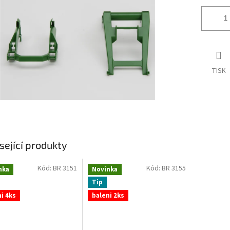
TISK
sející produkty
Kód:
BR 3151
Kód:
BR 3155
nka
Novinka
Tip
i 4ks
baleni 2ks