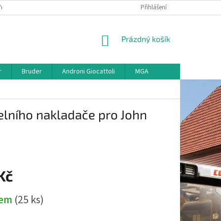
KY
VŠE O REKLAMACI
VRÁCENÍ ZBOŽÍ
Přihlášení
MAPA SERVERU
O
NÁKUPNÍ
Prázdný košík
KOŠÍK
r
Bruder
Androni Giocattoli
MGA
čelního nakladače pro John
Kč
dem
(25 ks)