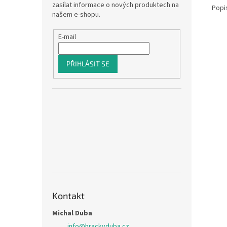
zasílat informace o nových produktech na
Popi
našem e-shopu.
E-mail
PŘIHLÁSIT SE
Kontakt
Michal Duba
info
@
hrackyduba.cz