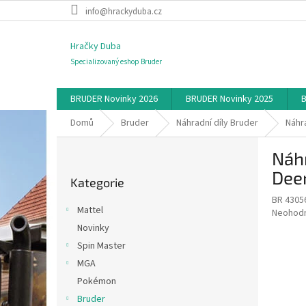
Přejít
info@hrackyduba.cz
na
obsah
Hračky Duba
Specializovaný eshop Bruder
BRUDER Novinky 2026
BRUDER Novinky 2025
B
Domů
Bruder
Náhradní díly Bruder
Náhr
P
Náhr
o
Přeskočit
s
Dee
Kategorie
kategorie
t
BR 4305
r
Mattel
Průměr
Neohod
a
hodnoce
Novinky
n
produkt
Spin Master
n
je
í
MGA
0,0
z
p
Pokémon
5
a
Bruder
hvězdič