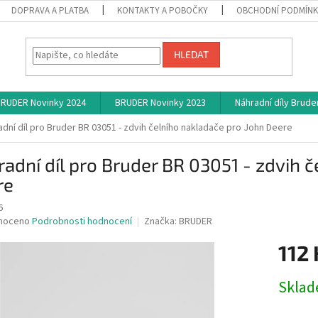
DOPRAVA A PLATBA
KONTAKTY A POBOČKY
OBCHODNÍ PODMÍN
HLEDAT
RUDER Novinky 2024
BRUDER Novinky 2023
Náhradní díly Brude
adní díl pro Bruder BR 03051 - zdvih čelního nakladače pro John Deere
adní díl pro Bruder BR 03051 - zdvih 
re
6
né
noceno
Podrobnosti hodnocení
Značka:
BRUDER
ní
112 
u
Měrná
Skla
cena:
ek.