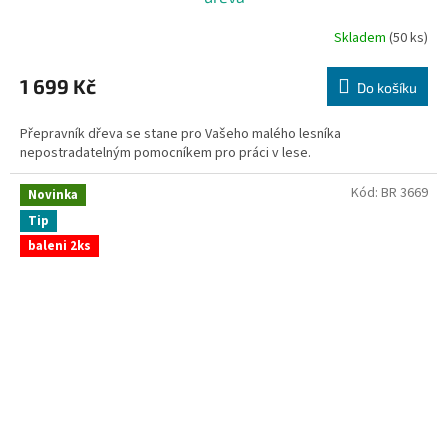
Skladem
(50 ks)
1 699 Kč
Do košíku
Přepravník dřeva se stane pro Vašeho malého lesníka
nepostradatelným pomocníkem pro práci v lese.
Kód:
BR 3669
Novinka
Tip
baleni 2ks