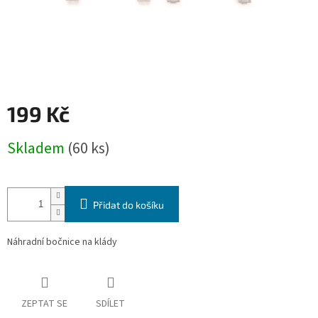
199 Kč
Měrná
Skladem
(60 ks)
cena:
Přidat do košíku
Náhradní bočnice na klády
ZEPTAT SE
SDÍLET