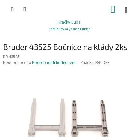
Přejít
NÁKUP
na
obsah
KOŠÍK
Hračky Duba
Specializovaný eshop Bruder
Bruder 43525 Bočnice na klády 2ks
BR 43525
Průměrné
Neohodnoceno
Podrobnosti hodnocení
Značka:
BRUDER
hodnocení
produktu
je
0,0
z
5
hvězdiček.