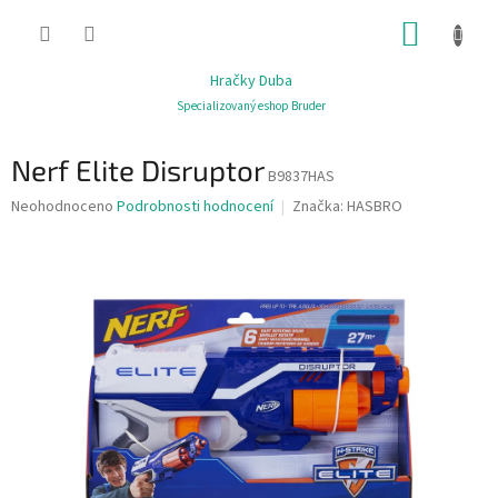
Přejít
NÁKUP
na
obsah
KOŠÍK
Hračky Duba
Specializovaný eshop Bruder
Nerf Elite Disruptor
B9837HAS
Průměrné
Neohodnoceno
Podrobnosti hodnocení
Značka:
HASBRO
hodnocení
produktu
je
0,0
z
5
hvězdiček.