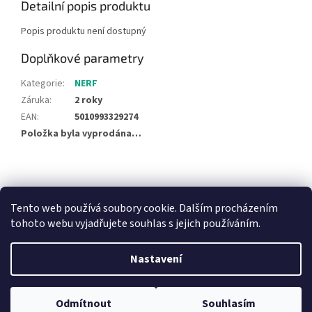
Detailní popis produktu
Popis produktu není dostupný
Doplňkové parametry
Kategorie
:
NERF
Záruka
:
2 roky
EAN
:
5010993329274
Položka byla vyprodána…
Z
á
NajduZboží.cz
Pricemania.cz - Porovnávání cen
p
Tento web používá soubory cookie. Dalším procházením
a
tohoto webu vyjadřujete souhlas s jejich používáním.
t
í
Nastavení
Vytvořil Shoptet
Odmítnout
Souhlasím
Copyright 2026
Hračky Duba
. Všechna práva vyhrazena.