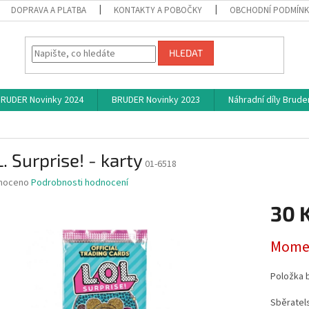
DOPRAVA A PLATBA
KONTAKTY A POBOČKY
OBCHODNÍ PODMÍN
HLEDAT
RUDER Novinky 2024
BRUDER Novinky 2023
Náhradní díly Brude
L. Surprise! - karty
01-6518
né
noceno
Podrobnosti hodnocení
ní
30 
u
Měrná
Momen
cena:
ek.
Položka 
Sběratels