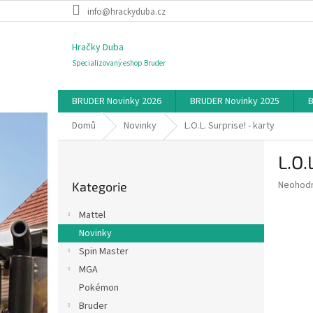
Přejít
info@hrackyduba.cz
na
obsah
Hračky Duba
Specializovaný eshop Bruder
BRUDER Novinky 2026
BRUDER Novinky 2025
B
Domů
Novinky
L.O.L. Surprise! - karty
P
L.O.
o
Přeskočit
s
Průměr
Neohod
Kategorie
kategorie
t
hodnoce
r
produkt
Mattel
a
je
Novinky
0,0
n
z
Spin Master
n
5
í
MGA
hvězdič
p
Pokémon
a
Bruder