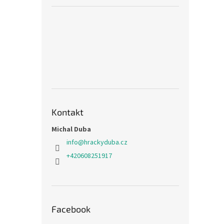
Kontakt
Michal Duba
info
@
hrackyduba.cz
+420608251917
Facebook