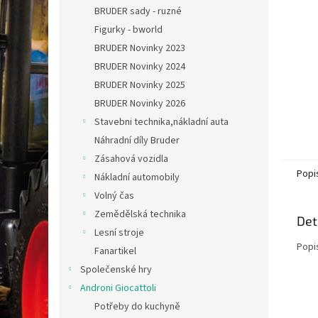
n
BRUDER sady - ruzné
e
Figurky - bworld
l
BRUDER Novinky 2023
BRUDER Novinky 2024
BRUDER Novinky 2025
BRUDER Novinky 2026
Stavebni technika,nákladní auta
Náhradní díly Bruder
Zásahová vozidla
Popi
Nákladní automobily
Volný čas
Zemědělská technika
Det
Lesní stroje
Popi
Fanartikel
Společenské hry
Androni Giocattoli
Potřeby do kuchyně