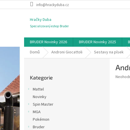
Přejít
info@hrackyduba.cz
na
obsah
Hračky Duba
Specializovaný eshop Bruder
BRUDER Novinky 2026
BRUDER Novinky 2025
B
Domů
Androni Giocattoli
Sestavy na písek
P
Andr
o
Přeskočit
s
Průměr
Neohod
Kategorie
kategorie
t
hodnoce
r
produkt
Mattel
a
je
Novinky
0,0
n
z
Spin Master
n
5
í
MGA
hvězdič
p
Pokémon
a
Bruder