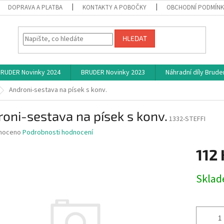
DOPRAVA A PLATBA
KONTAKTY A POBOČKY
OBCHODNÍ PODMÍN
HLEDAT
RUDER Novinky 2024
BRUDER Novinky 2023
Náhradní díly Brude
Androni-sestava na písek s konv.
oni-sestava na písek s konv.
1332-STEFFI
né
noceno
Podrobnosti hodnocení
ní
112 
u
Měrná
Skla
cena:
ek.