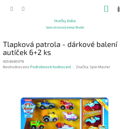
Přejít
NÁKUP
na
obsah
KOŠÍK
Hračky Duba
Specializovaný eshop Bruder
Tlapková patrola - dárkové balení
autíček 6+2 ks
6054648SPN
Průměrné
Neohodnoceno
Podrobnosti hodnocení
Značka:
Spin Master
hodnocení
produktu
je
0,0
z
5
hvězdiček.