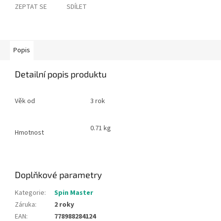
ZEPTAT SE
SDÍLET
Popis
Detailní popis produktu
Věk od
3 rok
0.71 kg
Hmotnost
Doplňkové parametry
Kategorie
:
Spin Master
Záruka
:
2 roky
EAN
:
778988284124