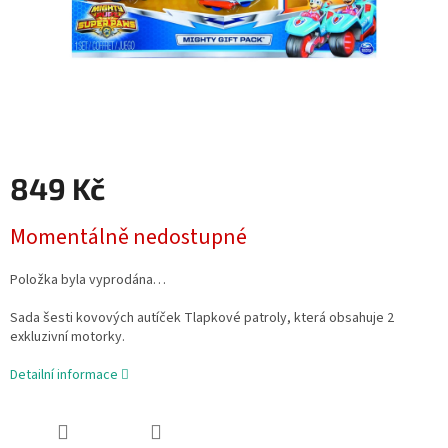
849 Kč
Měrná
Momentálně nedostupné
cena:
Položka byla vyprodána…
Sada šesti kovových autíček Tlapkové patroly, která obsahuje 2
exkluzivní motorky.
Detailní informace