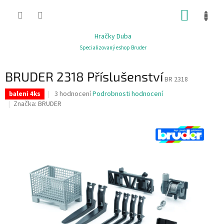
Přejít
NÁKUP
na
obsah
KOŠÍK
Hračky Duba
Specializovaný eshop Bruder
BRUDER 2318 Příslušenství
BR 2318
Průměrné
3 hodnocení
Podrobnosti hodnocení
baleni 4ks
hodnocení
Značka:
BRUDER
produktu
je
3,3
z
5
hvězdiček.