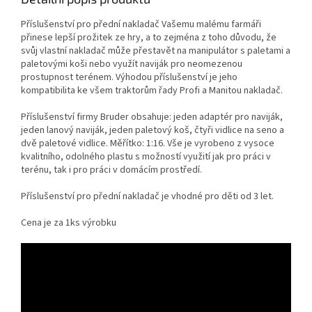
Příslušenství pro přední nakladač Vašemu malému farmáři
přinese lepší prožitek ze hry, a to zejména z toho důvodu, že
svůj vlastní nakladač může přestavět na manipulátor s paletami a
paletovými koši nebo využít naviják pro neomezenou
prostupnost terénem. Výhodou příslušenství je jeho
kompatibilita ke všem traktorům řady Profi a Manitou nakladač.
Příslušenství firmy Bruder obsahuje: jeden adaptér pro naviják,
jeden lanový naviják, jeden paletový koš, čtyři vidlice na seno a
dvě paletové vidlice. Měřítko: 1:16. Vše je vyrobeno z vysoce
kvalitního, odolného plastu s možností využití jak pro práci v
terénu, tak i pro práci v domácím prostředí.
Příslušenství pro přední nakladač je vhodné pro děti od 3 let.
Cena je za 1ks výrobku