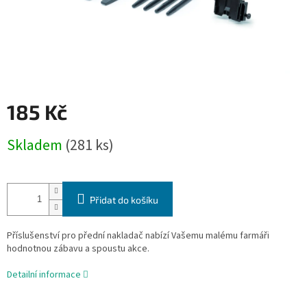
185 Kč
Měrná
Skladem
(281 ks)
cena:
Přidat do košíku
Příslušenství pro přední nakladač nabízí Vašemu malému farmáři
hodnotnou zábavu a spoustu akce.
Detailní informace