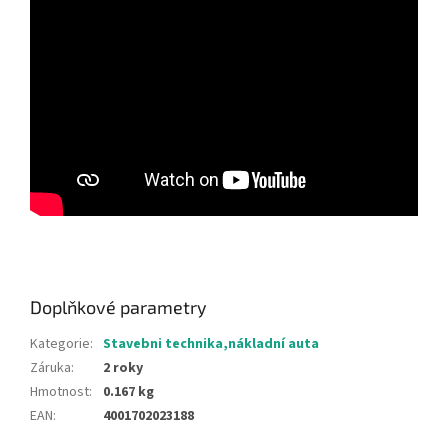
Doplňkové parametry
Kategorie
:
Stavebni technika,nákladní auta
Záruka
:
2 roky
Hmotnost
:
0.167 kg
EAN
:
4001702023188