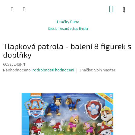
Přejít
NÁKUP
na
obsah
KOŠÍK
Hračky Duba
Specializovaný eshop Bruder
Tlapková patrola - balení 8 figurek s
doplňky
6058524SPN
Průměrné
Neohodnoceno
Podrobnosti hodnocení
Značka:
Spin Master
hodnocení
produktu
je
0,0
z
5
hvězdiček.