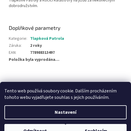
Tlapkové Patroly a Kočičí Katastrofy na jízdu za nekonečným
dobrodružstvím.
Doplňkové parametry
Kategorie
:
Tlapková Patrola
Záruka
:
2 roky
EAN
:
778988313497
Položka byla vyprodána…
Z
á
NajduZboží.cz
Pricemania.cz - Porovnávání cen
p
Tento web používá soubory cookie. Dalším procházením
a
tohoto webu vyjadřujete souhlas s jejich používáním.
t
í
Nastavení
Vytvořil Shoptet