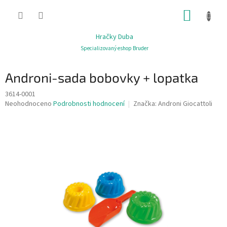
Přejít
NÁKUP
na
obsah
KOŠÍK
Hračky Duba
Specializovaný eshop Bruder
Androni-sada bobovky + lopatka
3614-0001
Průměrné
Neohodnoceno
Podrobnosti hodnocení
Značka:
Androni Giocattoli
hodnocení
produktu
je
0,0
z
5
hvězdiček.