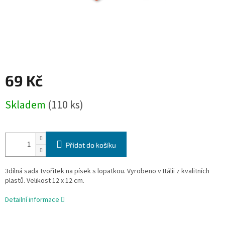
69 Kč
Měrná
Skladem
(110 ks)
cena:
Přidat do košíku
3dílná sada tvořítek na písek s lopatkou. Vyrobeno v Itálii z kvalitních
plastů. Velikost 12 x 12 cm.
Detailní informace