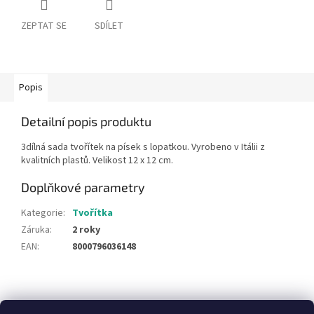
ZEPTAT SE
SDÍLET
Popis
Detailní popis produktu
3dílná sada tvořítek na písek s lopatkou. Vyrobeno v Itálii z
kvalitních plastů. Velikost 12 x 12 cm.
Doplňkové parametry
Kategorie
:
Tvořítka
Záruka
:
2 roky
EAN
:
8000796036148
Z
á
NajduZboží.cz
Pricemania.cz - Porovnávání cen