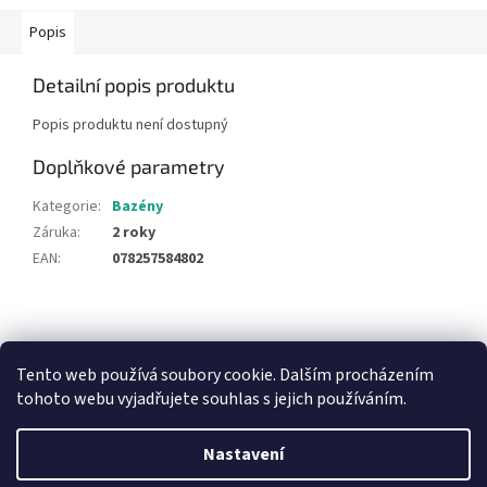
Popis
Detailní popis produktu
Popis produktu není dostupný
Doplňkové parametry
Kategorie
:
Bazény
Záruka
:
2 roky
EAN
:
078257584802
Z
á
NajduZboží.cz
Pricemania.cz - Porovnávání cen
p
Tento web používá soubory cookie. Dalším procházením
a
tohoto webu vyjadřujete souhlas s jejich používáním.
t
í
Nastavení
Vytvořil Shoptet