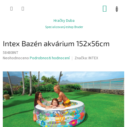
Přejít
NÁKUP
na
obsah
KOŠÍK
Hračky Duba
Specializovaný eshop Bruder
Intex Bazén akvárium 152x56cm
58480INT
Průměrné
Neohodnoceno
Podrobnosti hodnocení
Značka:
INTEX
hodnocení
produktu
je
0,0
z
5
hvězdiček.