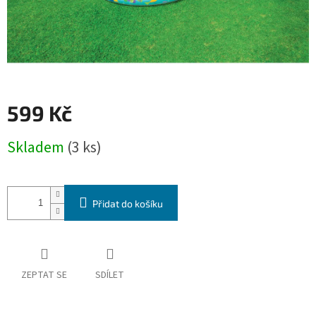
599 Kč
Měrná
Skladem
(3 ks)
cena:
Přidat do košíku
ZEPTAT SE
SDÍLET