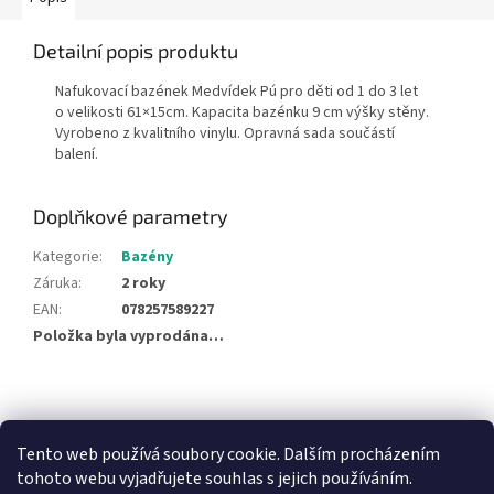
Detailní popis produktu
Nafukovací bazének Medvídek Pú pro děti od 1 do 3 let
o velikosti 61×15cm. Kapacita bazénku 9 cm výšky stěny.
Vyrobeno z kvalitního vinylu. Opravná sada součástí
balení.
Doplňkové parametry
Kategorie
:
Bazény
Záruka
:
2 roky
EAN
:
078257589227
Položka byla vyprodána…
Z
á
NajduZboží.cz
Pricemania.cz - Porovnávání cen
p
Tento web používá soubory cookie. Dalším procházením
a
tohoto webu vyjadřujete souhlas s jejich používáním.