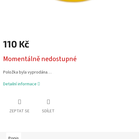
110 Kč
Měrná
Momentálně nedostupné
cena:
Položka byla vyprodána…
Detailní informace
ZEPTAT SE
SDÍLET
Popis