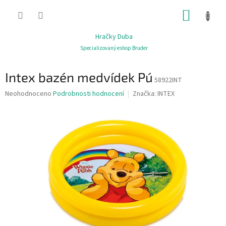
Přejít
NÁKUP
na
obsah
KOŠÍK
Hračky Duba
Specializovaný eshop Bruder
Intex bazén medvídek Pú
58922INT
Průměrné
Neohodnoceno
Podrobnosti hodnocení
Značka:
INTEX
hodnocení
produktu
je
0,0
z
5
hvězdiček.