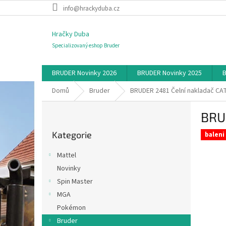
Přejít
info@hrackyduba.cz
na
obsah
Hračky Duba
Specializovaný eshop Bruder
BRUDER Novinky 2026
BRUDER Novinky 2025
B
Domů
Bruder
BRUDER 2481 Čelní nakladač CA
P
BRU
o
Přeskočit
s
Kategorie
kategorie
baleni
t
r
Mattel
a
Novinky
n
Spin Master
n
í
MGA
p
Pokémon
a
Bruder