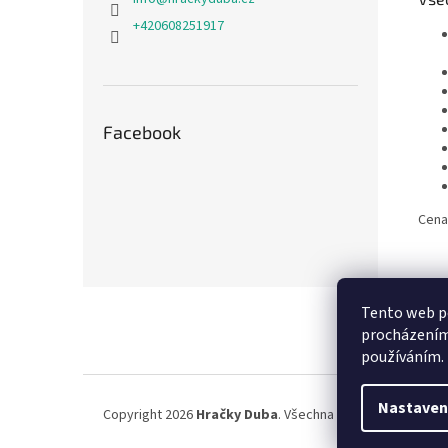
+420608251917
Facebook
Cena
Z
Tento web po
á
procházením 
p
používáním.
a
t
í
Nastaven
Copyright 2026
Hračky Duba
. Všechna práva vyhrazena.