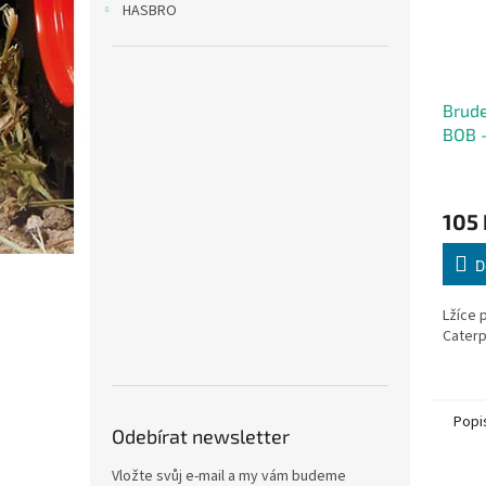
HASBRO
Brude
BOB 
105 
D
Lžíce 
Caterpi
Popi
Odebírat newsletter
Vložte svůj e-mail a my vám budeme