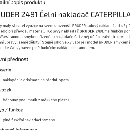
ailní popis produktu
UDER 2481 Čelní nakladač CATERPILL
 malý stavitel využije na svém staveništi BRUDER kolový nakladač, ať už př
nebo při převozu materiálu.
Kolový nakladač BRUDER 2481
má funkční po
. Všestrannost smykem řízeného nakladače Cat z něj dělá ideální stroj pro s
nní úpravy, zemědělství. Stejně jako velký vzor je i model BRUDER smykem
adače Cat vybaven plně funkčním nakládacím ramenem.
vní přednosti
oserie
naklápěcí a odnímatelná přední lopata
vozek
běhouny pneumatik z měkkého plastu
yb / funkce
plně funkční nakládací rameno
obecné informace