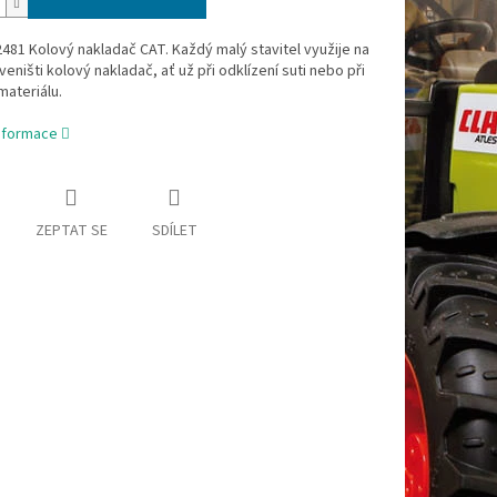
481 Kolový nakladač CAT. Každý malý stavitel využije na
eništi kolový nakladač, ať už při odklízení suti nebo při
ateriálu.
informace
ZEPTAT SE
SDÍLET