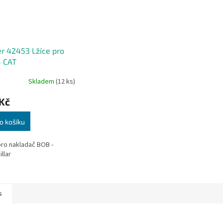
r 42453 Lžíce pro
- CAT
Skladem
(12 ks)
Kč
o košíku
pro nakladač BOB -
llar
s