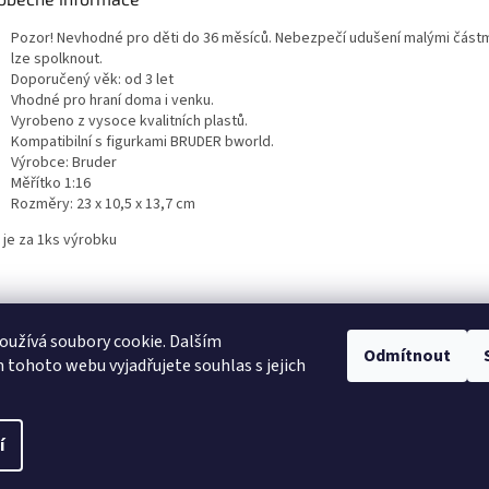
Pozor! Nevhodné pro děti do 36 měsíců. Nebezpečí udušení malými částm
lze spolknout.
Doporučený věk: od 3 let
Vhodné pro hraní doma i venku.
Vyrobeno z vysoce kvalitních plastů.
Kompatibilní s figurkami BRUDER bworld.
Výrobce: Bruder
Měřítko 1:16
Rozměry: 23 x 10,5 x 13,7 cm
 je za 1ks výrobku
užívá soubory cookie. Dalším
NajduZboží.cz
Pricemania.cz - Porovnávání cen
Odmítnout
tohoto webu vyjadřujete souhlas s jejich
í