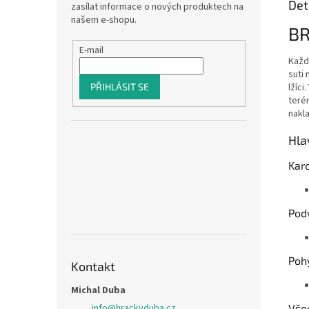
Det
zasílat informace o nových produktech na
našem e-shopu.
BR
E-mail
Každý
suti 
PŘIHLÁSIT SE
lžíci
teré
nakl
Hla
Kar
Pod
Poh
Kontakt
Michal Duba
Vše
info
@
hrackyduba.cz