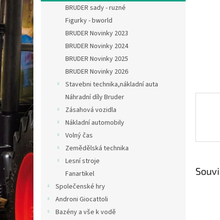
n
BRUDER sady - ruzné
e
Figurky - bworld
l
BRUDER Novinky 2023
BRUDER Novinky 2024
BRUDER Novinky 2025
BRUDER Novinky 2026
Stavebni technika,nákladní auta
Náhradní díly Bruder
Zásahová vozidla
Nákladní automobily
Volný čas
Zemědělská technika
Lesní stroje
Souvi
Fanartikel
Společenské hry
Androni Giocattoli
Bazény a vše k vodě