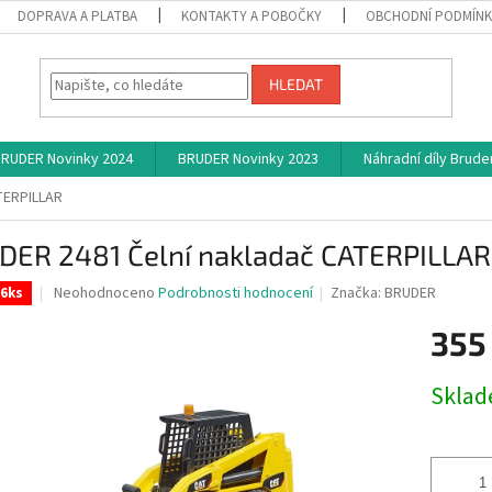
DOPRAVA A PLATBA
KONTAKTY A POBOČKY
OBCHODNÍ PODMÍN
HLEDAT
RUDER Novinky 2024
BRUDER Novinky 2023
Náhradní díly Brude
TERPILLAR
DER 2481 Čelní nakladač CATERPILLAR
Průměrné
Neohodnoceno
Podrobnosti hodnocení
Značka:
BRUDER
 6ks
hodnocení
produktu
355
je
0,0
Měrná
Skla
z
cena:
5
hvězdiček.