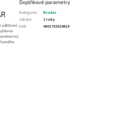
Doplňkové parametry
AR
Kategorie
:
Bruder
Záruka
:
2 roky
i odklízení
EAN
:
4001702024819
hyblivou
tavebnictví,
 řízeného