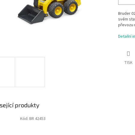
Bruder 02
svém stav
převozu m
Detailní 
TISK
sející produkty
Kód:
BR 42453