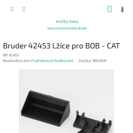
Přejít
NÁKUP
na
obsah
KOŠÍK
Hračky Duba
Specializovaný eshop Bruder
Bruder 42453 Lžíce pro BOB - CAT
BR 42453
Průměrné
Neohodnoceno
Podrobnosti hodnocení
Značka:
BRUDER
hodnocení
produktu
je
0,0
z
5
hvězdiček.