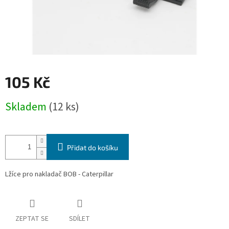
105 Kč
Měrná
Skladem
(12 ks)
cena:
Přidat do košíku
Lžíce pro nakladač BOB - Caterpillar
ZEPTAT SE
SDÍLET