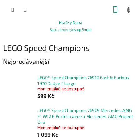
Přejít
NÁKUP
na
obsah
KOŠÍK
Hračky Duba
Specializovaný eshop Bruder
LEGO Speed Champions
Nejprodávanější
LEGO® Speed Champions 76912 Fast & Furious
1970 Dodge Charge
Momentálně nedostupné
599 Kč
LEGO® Speed Champions 76909 Mercedes-AMG
F1 W12 E Performance a Mercedes-AMG Project
One
Momentálně nedostupné
1 099 Kč