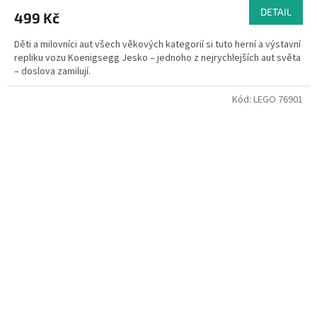
DETAIL
499 Kč
Děti a milovníci aut všech věkových kategorií si tuto herní a výstavní
repliku vozu Koenigsegg Jesko – jednoho z nejrychlejších aut světa
– doslova zamilují.
Kód:
LEGO 76901