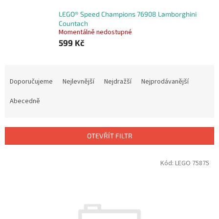
LEGO® Speed Champions 76908 Lamborghini
Countach
Momentálně nedostupné
599 Kč
Ř
a
Doporučujeme
Nejlevnější
Nejdražší
Nejprodávanější
z
e
Abecedně
n
í
p
OTEVŘÍT FILTR
r
o
V
Kód:
LEGO 75875
d
ý
u
p
k
i
t
s
ů
p