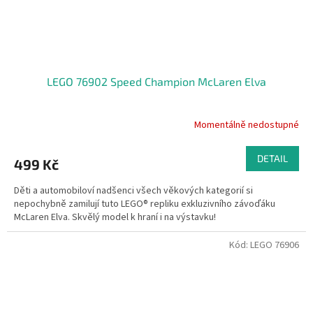
LEGO 76902 Speed Champion McLaren Elva
Momentálně nedostupné
DETAIL
499 Kč
Děti a automobiloví nadšenci všech věkových kategorií si
nepochybně zamilují tuto LEGO® repliku exkluzivního závoďáku
McLaren Elva. Skvělý model k hraní i na výstavku!
Kód:
LEGO 76906