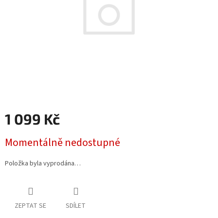
1 099 Kč
Měrná
Momentálně nedostupné
cena:
Položka byla vyprodána…
ZEPTAT SE
SDÍLET