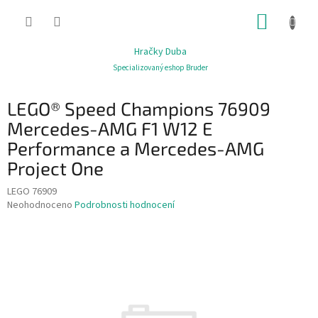
Přejít
NÁKUP
na
obsah
KOŠÍK
Hračky Duba
Specializovaný eshop Bruder
LEGO® Speed Champions 76909
Mercedes-AMG F1 W12 E
Performance a Mercedes-AMG
Project One
LEGO 76909
Průměrné
Neohodnoceno
Podrobnosti hodnocení
hodnocení
produktu
je
0,0
z
5
hvězdiček.