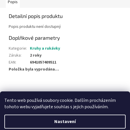
Popis
Detailní popis produktu
Popis produktu není dostupný
Doplňkové parametry
Kategorie
:
Kruhy a rukávky
Záruka
:
2 roky
EAN
:
6941057409511
Položka byla vyprodána…
Z
á
NajduZboží.cz
Pricemania.cz - Porovnávání cen
p
Tento web používá soubory cookie. Dalším procházením
a
tohoto webu vyjadřujete souhlas s jejich používáním.
t
í
Nastavení
Vytvořil Shoptet