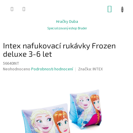
Přejít
NÁKUP
na
obsah
KOŠÍK
Hračky Duba
Specializovaný eshop Bruder
Intex nafukovací rukávky Frozen
deluxe 3-6 let
56640INT
Průměrné
Neohodnoceno
Podrobnosti hodnocení
Značka:
INTEX
hodnocení
produktu
je
0,0
z
5
hvězdiček.