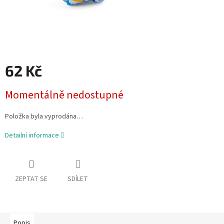
62 Kč
Měrná
Momentálně nedostupné
cena:
Položka byla vyprodána…
Detailní informace
ZEPTAT SE
SDÍLET
Popis