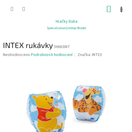
Přejít
NÁKUP
na
obsah
KOŠÍK
Hračky Duba
Specializovaný eshop Bruder
INTEX rukávky
56663INT
Průměrné
Neohodnoceno
Podrobnosti hodnocení
Značka:
INTEX
hodnocení
produktu
je
0,0
z
5
hvězdiček.