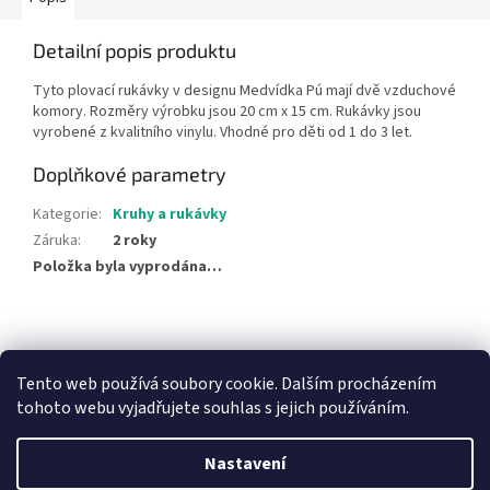
Detailní popis produktu
Tyto plovací rukávky v designu Medvídka Pú mají dvě vzduchové
komory. Rozměry výrobku jsou 20 cm x 15 cm. Rukávky jsou
vyrobené z kvalitního vinylu. Vhodné pro děti od 1 do 3 let.
Doplňkové parametry
Kategorie
:
Kruhy a rukávky
Záruka
:
2 roky
Položka byla vyprodána…
Z
á
NajduZboží.cz
Pricemania.cz - Porovnávání cen
p
Tento web používá soubory cookie. Dalším procházením
a
tohoto webu vyjadřujete souhlas s jejich používáním.
t
í
Nastavení
Vytvořil Shoptet