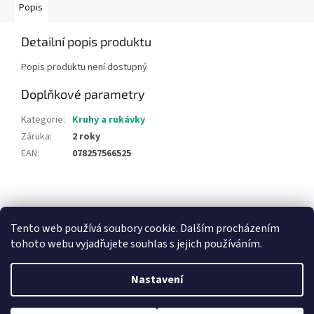
Popis
Detailní popis produktu
Popis produktu není dostupný
Doplňkové parametry
Kategorie
:
Kruhy a rukávky
Záruka
:
2 roky
EAN
:
078257566525
Z
á
NajduZboží.cz
Pricemania.cz - Porovnávání cen
p
Tento web používá soubory cookie. Dalším procházením
a
tohoto webu vyjadřujete souhlas s jejich používáním.
t
í
Nastavení
Vytvořil Shoptet