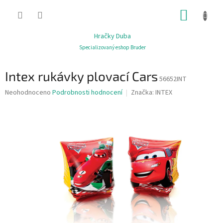
Přejít
NÁKUP
na
obsah
KOŠÍK
Hračky Duba
Specializovaný eshop Bruder
Intex rukávky plovací Cars
56652INT
Průměrné
Neohodnoceno
Podrobnosti hodnocení
Značka:
INTEX
hodnocení
produktu
je
0,0
z
5
hvězdiček.