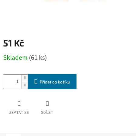
51 Kč
Měrná
Skladem
(61 ks)
cena:
Přidat do košíku
ZEPTAT SE
SDÍLET