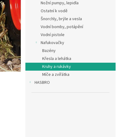
Nožní pumpy, lepidla
Ostatní k vodě
Šnorchly, brýle a vesla
Vodní bomby, potápění
Vodní pistole
Nafukovačky
Bazény
Křesla a lehátka
Kruhy a rukávky
Míče a zvířátka
HASBRO