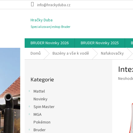
Přejít
info@hrackyduba.cz
na
obsah
Hračky Duba
Specializovaný eshop Bruder
BRUDER Novinky 2026
BRUDER Novinky 2025
B
Domů
Bazény a vše k vodě
Nafukovačky
P
Inte
o
Přeskočit
s
Průměr
Neohod
Kategorie
kategorie
t
hodnoce
r
produkt
Mattel
a
je
Novinky
0,0
n
z
Spin Master
n
5
í
MGA
hvězdič
p
Pokémon
a
Bruder