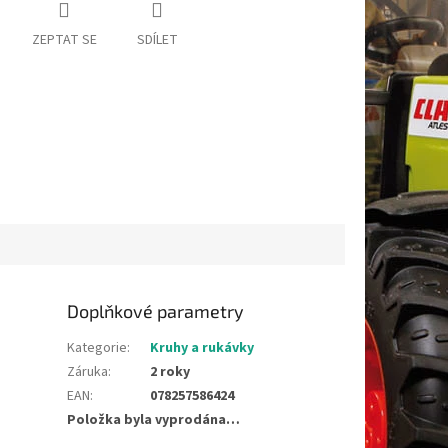
ZEPTAT SE
SDÍLET
Doplňkové parametry
Kategorie
:
Kruhy a rukávky
Záruka
:
2 roky
EAN
:
078257586424
Položka byla vyprodána…