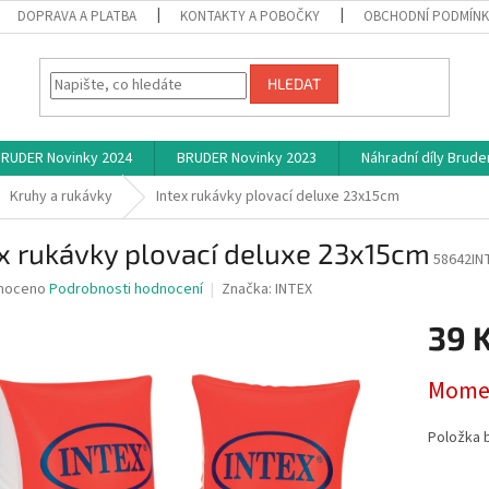
DOPRAVA A PLATBA
KONTAKTY A POBOČKY
OBCHODNÍ PODMÍN
HLEDAT
RUDER Novinky 2024
BRUDER Novinky 2023
Náhradní díly Brude
Kruhy a rukávky
Intex rukávky plovací deluxe 23x15cm
x rukávky plovací deluxe 23x15cm
58642IN
né
noceno
Podrobnosti hodnocení
Značka:
INTEX
ní
39 
u
Měrná
Momen
cena:
ek.
Položka 