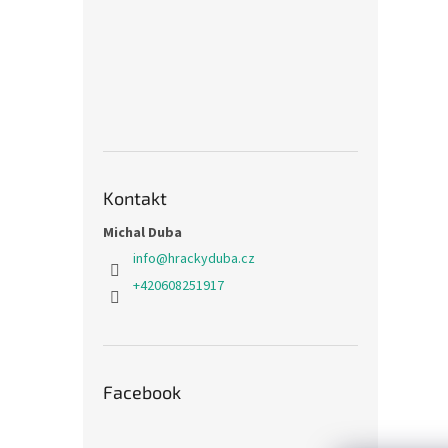
Kontakt
Michal Duba
info
@
hrackyduba.cz
+420608251917
Facebook