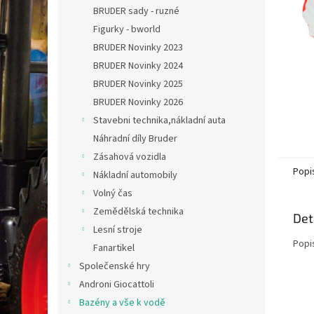
n
BRUDER sady - ruzné
e
Figurky - bworld
l
BRUDER Novinky 2023
BRUDER Novinky 2024
BRUDER Novinky 2025
BRUDER Novinky 2026
Stavebni technika,nákladní auta
Náhradní díly Bruder
Zásahová vozidla
Popi
Nákladní automobily
Volný čas
Zemědělská technika
Det
Lesní stroje
Popi
Fanartikel
Společenské hry
Androni Giocattoli
Bazény a vše k vodě