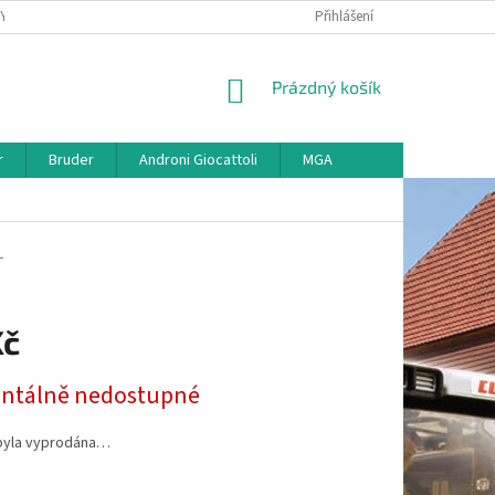
KY
VŠE O REKLAMACI
VRÁCENÍ ZBOŽÍ
Přihlášení
MAPA SERVERU
O
NÁKUPNÍ
Prázdný košík
KOŠÍK
r
Bruder
Androni Giocattoli
MGA
T
Kč
tálně nedostupné
byla vyprodána…