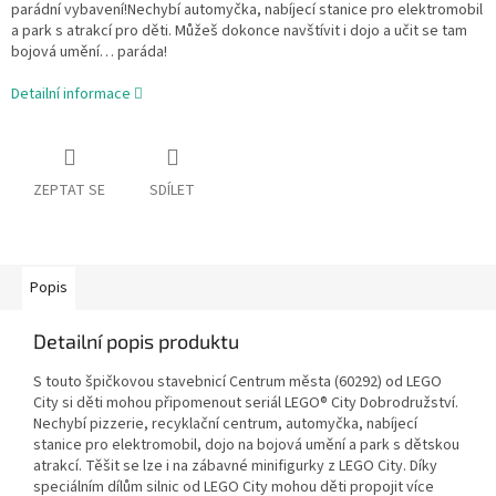
parádní vybavení!Nechybí automyčka, nabíjecí stanice pro elektromobil
a park s atrakcí pro děti. Můžeš dokonce navštívit i dojo a učit se tam
bojová umění… paráda!
Detailní informace
ZEPTAT SE
SDÍLET
Popis
Detailní popis produktu
S touto špičkovou stavebnicí Centrum města (60292) od LEGO
City si děti mohou připomenout seriál LEGO® City Dobrodružství.
Nechybí pizzerie, recyklační centrum, automyčka, nabíjecí
stanice pro elektromobil, dojo na bojová umění a park s dětskou
atrakcí. Těšit se lze i na zábavné minifigurky z LEGO City. Díky
speciálním dílům silnic od LEGO City mohou děti propojit více