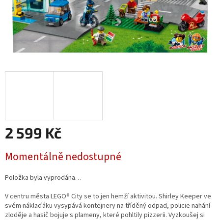
2 599 Kč
Měrná
Momentálně nedostupné
cena:
Položka byla vyprodána…
V centru města LEGO® City se to jen hemží aktivitou. Shirley Keeper ve
svém náklaďáku vysypává kontejnery na tříděný odpad, policie nahání
zloděje a hasič bojuje s plameny, které pohltily pizzerii. Vyzkoušej si