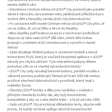
vyprazdňovat pomocí autojeřábu kontejnery na tříděný opad a
mnoho dalších věcí.
• Stavebnice Centrum města od LEGO® City poslouží jako parádní
dárek k Vánocům, narozeninám nebo jakékoli jiné příležitosti pro
tvořivé děti a fanoušky seriálu LEGO City Dobrodružství.
• Po sestavení měří model Centrum města od LEGO® City přes 24
cm na výšku, 41 cm na šířku a 44 cm do hloubky.
• Mezi doplňky patří krabice na pizzu a servírovací podložka.K
dispozici je taká sada LEGO® dílů silnic, které děti mohou
propojit s ostatními LEGO stavebnicemi a vytvořit si vlastní
město!
• Sada obsahuje tištěné pokyny k sestavení modelů a návod
Instructions PLUS, který je součástí bezplatné aplikace s LEGO®
návody pro chytrá zařízení. Tyto interaktivní pokyny dětem
pomohou stát se ve stavění opravdovými mistry!
• LEGO® City sady obsahují barevné budovy, parádní vozidla a
zábavné postavy podněcující fantazii při hraní. Děti tak mohou
prožívat otevřená dobrodružství v prostředí, které znají z
reálného života.
• Všechny LEGO® kostky a dílky jsou vyráběny v souladu s
přísnými standardy kvality tak, aby byly konzistentní,
kompatibilní a aby se s nimi dobře hrálo – a to již od roku 1958.
• Sady od LEGO® City procházejí důkladnými testy, abyste měli
jistotu, že každý výrobek splňuje náročné bezpečnostní