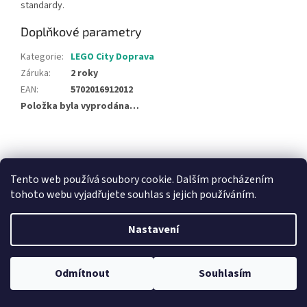
standardy.
Doplňkové parametry
Kategorie
:
LEGO City Doprava
Záruka
:
2 roky
EAN
:
5702016912012
Položka byla vyprodána…
Z
á
NajduZboží.cz
Pricemania.cz - Porovnávání cen
p
Tento web používá soubory cookie. Dalším procházením
a
tohoto webu vyjadřujete souhlas s jejich používáním.
t
í
Nastavení
Vytvořil Shoptet
Odmítnout
Souhlasím
Copyright 2026
Hračky Duba
. Všechna práva vyhrazena.