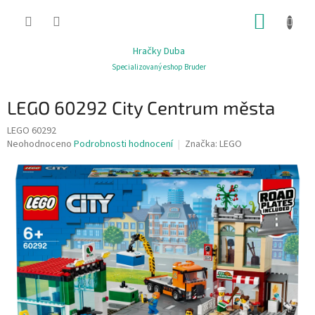
Přejít
NÁKUP
na
obsah
KOŠÍK
Hračky Duba
Specializovaný eshop Bruder
LEGO 60292 City Centrum města
LEGO 60292
Průměrné
Neohodnoceno
Podrobnosti hodnocení
Značka:
LEGO
hodnocení
produktu
je
0,0
z
5
hvězdiček.