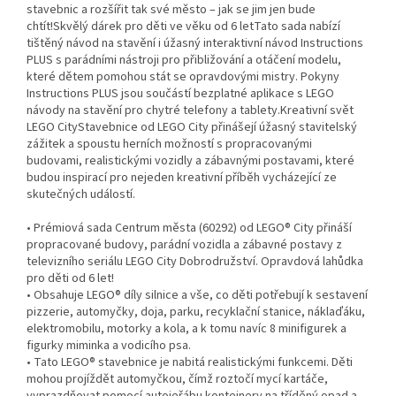
stavebnic a rozšířit tak své město – jak se jim jen bude
chtít!Skvělý dárek pro děti ve věku od 6 letTato sada nabízí
tištěný návod na stavění i úžasný interaktivní návod Instructions
PLUS s parádními nástroji pro přibližování a otáčení modelu,
které dětem pomohou stát se opravdovými mistry. Pokyny
Instructions PLUS jsou součástí bezplatné aplikace s LEGO
návody na stavění pro chytré telefony a tablety.Kreativní svět
LEGO CityStavebnice od LEGO City přinášejí úžasný stavitelský
zážitek a spoustu herních možností s propracovanými
budovami, realistickými vozidly a zábavnými postavami, které
budou inspirací pro nejeden kreativní příběh vycházející ze
skutečných událostí.
• Prémiová sada Centrum města (60292) od LEGO® City přináší
propracované budovy, parádní vozidla a zábavné postavy z
televizního seriálu LEGO City Dobrodružství. Opravdová lahůdka
pro děti od 6 let!
• Obsahuje LEGO® díly silnice a vše, co děti potřebují k sestavení
pizzerie, automyčky, doja, parku, recyklační stanice, náklaďáku,
elektromobilu, motorky a kola, a k tomu navíc 8 minifigurek a
figurky miminka a vodicího psa.
• Tato LEGO® stavebnice je nabitá realistickými funkcemi. Děti
mohou projíždět automyčkou, čímž roztočí mycí kartáče,