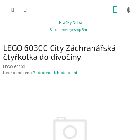
Přejít
NÁKUP
na
obsah
KOŠÍK
Hračky Duba
Specializovaný eshop Bruder
LEGO 60300 City Záchranářská
čtyřkolka do divočiny
LEGO 60300
Průměrné
Neohodnoceno
Podrobnosti hodnocení
hodnocení
produktu
je
0,0
z
5
hvězdiček.