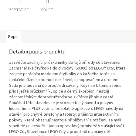
ZEPTAT SE
SDÍLET
Popis
Detailní popis produktu
Zasvěťte začínající průzkumníky do tajů přírody se stavebnicí
Záchranářská čtyřkolka do divočiny (60300) od LEGO® City, která
zaujme parádním modelem čtyřkolky do každého terénu s
funkčním řízením pomocí naklánění, uchopovačem a dronem.
Sada je situovaná do prostředí savany. Když se k tomu všemu
přidá ještě průzkumník, opice a černý škorpion, nestojí
záchranářským dobrodružstvím se zvířátky již nic v cestě.
Součástí této stavebnice je srozumitelný návod a pokyny
Instructions PLUS v rámci bezplatné aplikace s LEGO návody na
stavění pro chytré telefony a tablety. S těmito interaktivními
pokyny, které obsahují nástroje přibližování a otáčení, se malí
stavitelé co nevidět stanou opravdovými mistry! Vzrušující svět
LEGO CityStavebnice LEGO City z prostředí divočiny děti