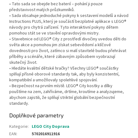
• Tato sada se obejde bez baterií – pohání ji pouze
představivost malých průzkumníků.
• Sada obsahuje jednoduché pokyny k sestavení modelů a návod
Instructions PLUS, který je součástí bezplatné aplikace s LEGO®
návody pro chytrá zařízení. Tyto interaktivní pokyny dětem
pomohou stát se ve stavění opravdovými mistry.
• Stavebnice od LEGO® City z prostředí divočiny uvedou děti do
světa akce a pomohou jim získat sebevědomí a klíčové
dovednosti pro život, zatímco si malí stavitelé budou přehrávat
příběhy a scénáře, které zábavným způsobem vyobrazují
skutečný život.
• Hledáte kvalitní dětské hračky? Všechny LEGO® součástky
splňují přísné oborové standardy tak, aby byly konzistentní,
kompatibilní a umožňovaly spolehlivé spojování.
• Bezpečnost na prvním místě. LEGO® City kostky a dílky
pouštíme na zem, zahříváme, drtíme, kroutíme a analyzujeme,
abychom zajistili, že splňují striktní globální bezpečnostní
standardy.
Doplňkové parametry
Kategorie
:
LEGO City Doprava
EAN
:
5702016911916