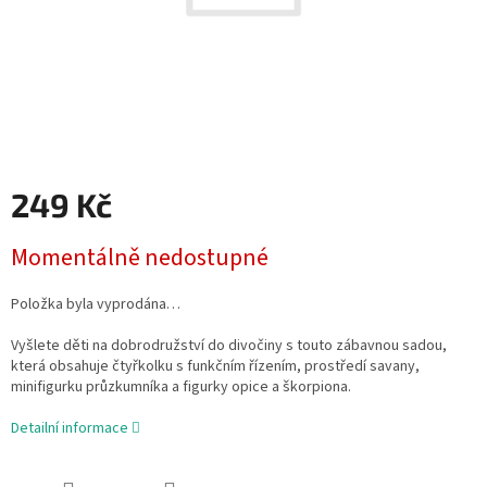
249 Kč
Měrná
Momentálně nedostupné
cena:
Položka byla vyprodána…
Vyšlete děti na dobrodružství do divočiny s touto zábavnou sadou,
která obsahuje čtyřkolku s funkčním řízením, prostředí savany,
minifigurku průzkumníka a figurky opice a škorpiona.
Detailní informace