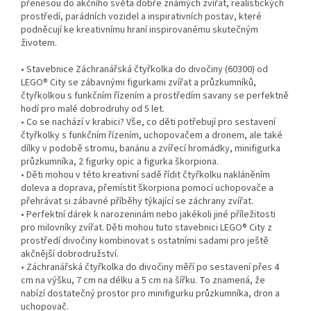
přenesou do akčního světa dobře známých zvířat, realistických
prostředí, parádních vozidel a inspirativních postav, které
podněcují ke kreativnímu hraní inspirovanému skutečným
životem.
• Stavebnice Záchranářská čtyřkolka do divočiny (60300) od
LEGO® City se zábavnými figurkami zvířat a průzkumníků,
čtyřkolkou s funkčním řízením a prostředím savany se perfektně
hodí pro malé dobrodruhy od 5 let.
• Co se nachází v krabici? Vše, co děti potřebují pro sestavení
čtyřkolky s funkčním řízením, uchopovačem a dronem, ale také
dílky v podobě stromu, banánu a zvířecí hromádky, minifigurka
průzkumníka, 2 figurky opic a figurka škorpiona.
• Děti mohou v této kreativní sadě řídit čtyřkolku nakláněním
doleva a doprava, přemístit škorpiona pomocí uchopovače a
přehrávat si zábavné příběhy týkající se záchrany zvířat.
• Perfektní dárek k narozeninám nebo jakékoli jiné příležitosti
pro milovníky zvířat. Děti mohou tuto stavebnici LEGO® City z
prostředí divočiny kombinovat s ostatními sadami pro ještě
akčnější dobrodružství.
• Záchranářská čtyřkolka do divočiny měří po sestavení přes 4
cm na výšku, 7 cm na délku a 5 cm na šířku. To znamená, že
nabízí dostatečný prostor pro minifigurku průzkumníka, dron a
uchopovač.