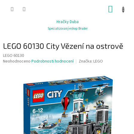
Přejít
NÁKUP
na
obsah
KOŠÍK
Hračky Duba
Specializovaný eshop Bruder
LEGO 60130 City Vězení na ostrově
LEGO 60130
Průměrné
Neohodnoceno
Podrobnosti hodnocení
Značka:
LEGO
hodnocení
produktu
je
0,0
z
5
hvězdiček.