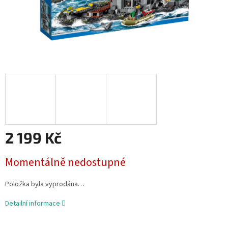
2 199 Kč
Měrná
Momentálně nedostupné
cena:
Položka byla vyprodána…
Detailní informace