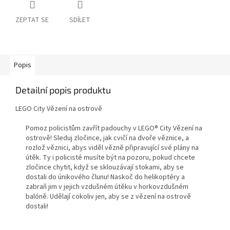
ZEPTAT SE
SDÍLET
Popis
Detailní popis produktu
LEGO City Vězení na ostrově
Pomoz policistům zavřít padouchy v LEGO® City Vězení na
ostrově! Sleduj zločince, jak cvičí na dvoře věznice, a
rozlož věznici, abys viděl vězně připravující své plány na
útěk. Ty i policisté musíte být na pozoru, pokud chcete
zločince chytit, když se sklouzávají stokami, aby se
dostali do únikového člunu! Naskoč do helikoptéry a
zabraň jim v jejich vzdušném útěku v horkovzdušném
balóně. Udělají cokoliv jen, aby se z vězení na ostrově
dostali!