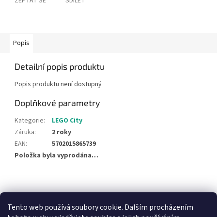
ZEPTAT SE
SDÍLET
Popis
Detailní popis produktu
Popis produktu není dostupný
Doplňkové parametry
Kategorie
:
LEGO City
Záruka
:
2 roky
EAN
:
5702015865739
Položka byla vyprodána…
Z
á
NajduZboží.cz
Pricemania.cz - Porovnávání cen
p
Tento web používá soubory cookie. Dalším procházením
a