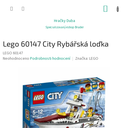
Přejít
NÁKUP
na
obsah
KOŠÍK
Hračky Duba
Specializovaný eshop Bruder
Lego 60147 City Rybářská loďka
LEGO 60147
Průměrné
Neohodnoceno
Podrobnosti hodnocení
Značka:
LEGO
hodnocení
produktu
je
0,0
z
5
hvězdiček.