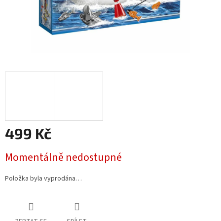
499 Kč
Měrná
Momentálně nedostupné
cena:
Položka byla vyprodána…