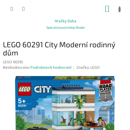
Přejít
NÁKUP
na
obsah
KOŠÍK
Hračky Duba
Specializovaný eshop Bruder
LEGO 60291 City Moderní rodinný
dům
LEGO 60291
Průměrné
Neohodnoceno
Podrobnosti hodnocení
Značka:
LEGO
hodnocení
produktu
je
0,0
z
5
hvězdiček.