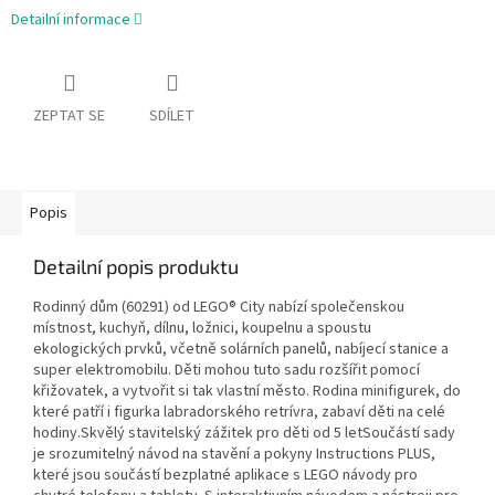
Detailní informace
ZEPTAT SE
SDÍLET
Popis
Detailní popis produktu
Rodinný dům (60291) od LEGO® City nabízí společenskou
místnost, kuchyň, dílnu, ložnici, koupelnu a spoustu
ekologických prvků, včetně solárních panelů, nabíjecí stanice a
super elektromobilu. Děti mohou tuto sadu rozšířit pomocí
křižovatek, a vytvořit si tak vlastní město. Rodina minifigurek, do
které patří i figurka labradorského retrívra, zabaví děti na celé
hodiny.Skvělý stavitelský zážitek pro děti od 5 letSoučástí sady
je srozumitelný návod na stavění a pokyny Instructions PLUS,
které jsou součástí bezplatné aplikace s LEGO návody pro