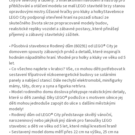
chytré telefony a tablety. S interaktivním návodem a nástroji pro
přibližování a otáčení modelu se malí LEGO stavitelé brzy stanou
opravdovými mistry.Úžasné hračky pro kluky a holkyStavebnice
LEGO City podporují otevřené hraní na pozadí situací ze
skutečného života skrze propracované modely budov,
realistické repliky vozidel a zábavné postavy, které přinášejí
příjemný a zábavný stavitelský zážitek.
• Působivá stavebnice Rodinný dům (60291) od LEGO® City je
domovem spousty zábavných prvků a detailů, které inspirují k
hodinám nápaditého hraní. Vhodné pro holky a kluky ve věku od 5
let.
• Co všechno najdete v krabici? Vše, co mohou děti potřebovat k
sestavení třípatrové nízkoenergetické budovy se solárními
panely a nabíjecí stanicí. Dále nechybí elektromobil, minifigurky
mámy, táty, dcery a syna a figurka retrívra.
• Model rodinného domu doslova překypuje realistickými detaily,
které si děti zamilují. Díky LEGO® podložce s motivem silnice jej
děti mohou jednoduše zapojit do ulice s dalšími městskými
modely!
• Rodinný dům od LEGO® City představuje skvělý vánoční,
narozeninový nebo jakýkoli jiný dárek pro fanoušky LEGO
stavebnic a děti ve věku od 5 let, které milují kreativní hraní!
• Sestavený model domu měří přes 22 cm na výšku, 25 cm na