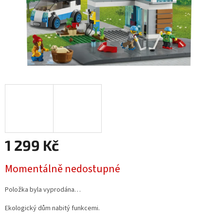
1 299 Kč
Měrná
Momentálně nedostupné
cena:
Položka byla vyprodána…
Ekologický dům nabitý funkcemi.