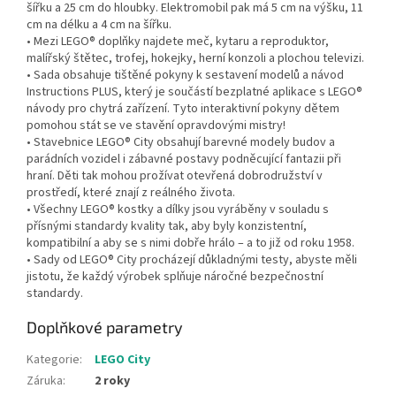
šířku a 25 cm do hloubky. Elektromobil pak má 5 cm na výšku, 11
cm na délku a 4 cm na šířku.
• Mezi LEGO® doplňky najdete meč, kytaru a reproduktor,
malířský štětec, trofej, hokejky, herní konzoli a plochou televizi.
• Sada obsahuje tištěné pokyny k sestavení modelů a návod
Instructions PLUS, který je součástí bezplatné aplikace s LEGO®
návody pro chytrá zařízení. Tyto interaktivní pokyny dětem
pomohou stát se ve stavění opravdovými mistry!
• Stavebnice LEGO® City obsahují barevné modely budov a
parádních vozidel i zábavné postavy podněcující fantazii při
hraní. Děti tak mohou prožívat otevřená dobrodružství v
prostředí, které znají z reálného života.
• Všechny LEGO® kostky a dílky jsou vyráběny v souladu s
přísnými standardy kvality tak, aby byly konzistentní,
kompatibilní a aby se s nimi dobře hrálo – a to již od roku 1958.
• Sady od LEGO® City procházejí důkladnými testy, abyste měli
jistotu, že každý výrobek splňuje náročné bezpečnostní
standardy.
Doplňkové parametry
Kategorie
:
LEGO City
Záruka
:
2 roky